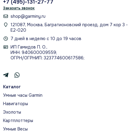
+7 (495)-131-27-77
Заказать звонок
shop@garminy.ru
121087, Москва, Багратионовский проезд, дом 7 кор 3 -
Е2-020
Планируйте подготовку с
7 дней в неделю с 10 до 19 часов
ежедневными рекомендациями,
данными трассы и виджетом забега.
ИП Гамидов П. О.,
ИНН: 940600009559;
ОГРН/ОГРНИП: 323774600617586;
О МОДЕЛИ
Каталог
Умные часы Garmin
ВЫДЕЛЯЙТЕСЬ НА СТАРТЕ
Навигаторы
Эхолоты
Лёгкие Forerunner 955 Solar помогают планировать
нагрузку, анализировать результат и дольше
Картплоттеры
тренироваться благодаря стеклу Power Glass с
Умные Весы
солнечной подзарядкой.