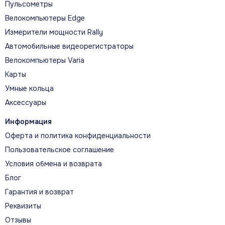
Пульсометры
Велокомпьютеры Edge
Измерители мощности Rally
Автомобильные видеорегистраторы
Велокомпьютеры Varia
ГЛАВНЫЕ ВОЗМОЖНОСТИ
Карты
Что помогает прогрессировать
Умные кольца
Аксессуары
ГОТОВНОСТЬ К ТРЕНИРОВКЕ
Информация
Оценка готовности учитывает сон,
Оферта и политика конфиденциальности
восстановление, нагрузку и стресс, помогая
выбрать интенсивную тренировку или день
Пользовательское соглашение
отдыха.
Условия обмена и возврата
Блог
Гарантия и возврат
УТРЕННИЙ ОТЧЁТ
Реквизиты
Утренний отчёт объединяет сон,
Отзывы