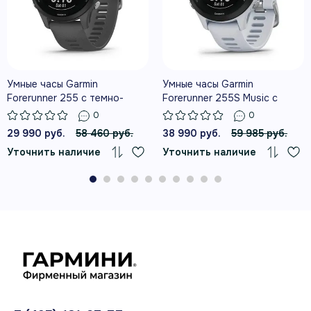
УДОБНОЕ УПРАВЛЕНИЕ КАРТАМИ И
ДАННЫМИ НА СЕНСОРНОМ ЭКРАНЕ
Умные часы Garmin
Умные часы Garmin
Forerunner 255 с темно-
Forerunner 255S Music с
серым ремешком
белым ремешком
0
0
29 990 руб.
58 460 руб.
38 990 руб.
59 985 руб.
Уточнить наличие
Уточнить наличие
ЦВЕТНЫЕ КАРТЫ И
МНОГОДИАПАЗОННЫЙ GPS ДЛЯ
ТОЧНОЙ НАВИГАЦИИ
ГОТОВНОСТЬ К ТРЕНИРОВКЕ
ПОМОГАЕТ ВЫБРАТЬ ПОДХОДЯЩУЮ
НАГРУЗКУ