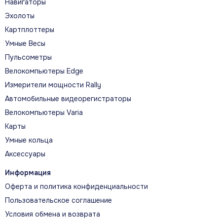
Навигаторы
О МОДЕЛИ
Эхолоты
Тренируйтесь точнее
Картплоттеры
Умные Весы
В описании собраны ключевые инструменты для
Пульсометры
тренировок и восстановления, спортивные функции
и официальные материалы модели.
Велокомпьютеры Edge
Измерители мощности Rally
Автомобильные видеорегистраторы
Велокомпьютеры Varia
Карты
ГЛАВНЫЕ ВОЗМОЖНОСТИ
Умные кольца
Что помогает прогрессировать
Аксессуары
Информация
ЭКОНОМИЧНОСТЬ БЕГА
Оферта и политика конфиденциальности
При подключении HRM 600 часы оценивают
Пользовательское соглашение
экономичность бега по объёму тренировок,
Условия обмена и возврата