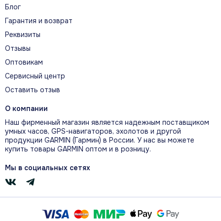
длине шага и потере скорости при контакте с
Блог
землёй.
Гарантия и возврат
Реквизиты
Отзывы
ДОПУСТИМЫЙ ОБЪЁМ БЕГОВОЙ
Оптовикам
НАГРУЗКИ
Сервисный центр
Функция оценивает влияние каждой
Оставить отзыв
пробежки и рекомендует недельный объём,
помогая наращивать нагрузку без перегрузки.
О компании
Наш фирменный магазин является надежным поставщиком
умных часов, GPS-навигаторов, эхолотов и другой
продукции GARMIN (Гармин) в России. У нас вы можете
ПОЛНОЦВЕТНЫЕ КАРТЫ
купить товары GARMIN оптом и в розницу.
Полноцветные встроенные карты помогают
Мы в социальных сетях
ориентироваться во время бега, велопоездок
и других занятий.