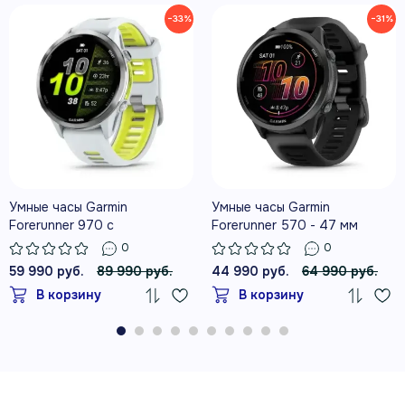
−33%
−31%
ДО 26 ЧАСОВ РАБОТЫ В РЕЖИМЕ
GPS
Умные часы Garmin
Умные часы Garmin
Forerunner 970 с
Forerunner 570 - 47 мм
РАСШИРЕННЫЕ ФУНКЦИИ
серебристым безелем и
сланцево-серый алюминий с
0
0
ТРЕНИРОВОК И ВОССТАНОВЛЕНИЯ
желто-белым ремешком
черным ремешком
59 990 руб.
89 990 руб.
44 990 руб.
64 990 руб.
В корзину
В корзину
ВСТРОЕННЫЕ КАРТЫ, SATIQ И
МНОГОДИАПАЗОННЫЙ GPS