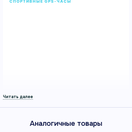
СПОРТИВНЫЕ GPS-ЧАСЫ
Умные часы Garmin Forerunner 970
Мягкий золотой титан с корпусом
и ремешком цвета французский
серый
Умные часы Garmin Forerunner 970 Мягкий золотой
титан с корпусом и ремешком цвета французский
серый — спортивные GPS-часы Garmin для
тренировок, восстановления и повседневной
активности.
Артикул 010-02969-02
ЯРКИЙ AMOLED-ДИСПЛЕЙ 1,4″
Аналогичные товары