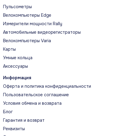
помощью персонализированных адаптивных планов
тренировок и яркого дисплея, отображающего ваш
Пульсометры
прогресс.
Велокомпьютеры Edge
Измерители мощности Rally
Автомобильные видеорегистраторы
Велокомпьютеры Varia
Карты
ГЛАВНЫЕ ВОЗМОЖНОСТИ
Умные кольца
Что помогает прогрессировать
Аксессуары
Информация
ТЕМП, ДИСТАНЦИЯ И ПУЛЬС
Оферта и политика конфиденциальности
GPS, пульсометр и беговые метрики
Пользовательское соглашение
помогают контролировать темп, дистанцию и
Условия обмена и возврата
интенсивность прямо во время тренировки.
Блог
Гарантия и возврат
Реквизиты
ЕЖЕДНЕВНЫЕ РЕКОМЕНДАЦИИ ПО