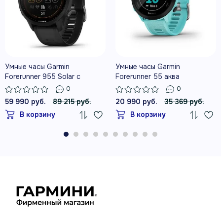
ПОКАЗАТЕЛИ ТРЕНИРОВОК И
ВОССТАНОВЛЕНИЯ
Умные часы Garmin
Умные часы Garmin
Forerunner 955 Solar с
Forerunner 55 аква
черным ремешком
0
0
59 990 руб.
89 215 руб.
20 990 руб.
35 369 руб.
БОЛЕЕ 25 ПРОФИЛЕЙ ДЛЯ
В корзину
В корзину
ТРЕНИРОВОК НА УЛИЦЕ И В
ПОМЕЩЕНИИ
СЕНСОРНЫЙ ЭКРАН И ФИЗИЧЕСКИЕ
КНОПКИ