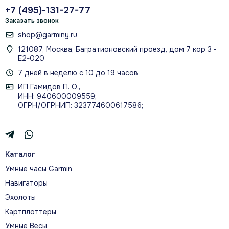
+7 (495)-131-27-77
Заказать звонок
shop@garminy.ru
121087, Москва, Багратионовский проезд, дом 7 кор 3 -
ВСТРОЕННЫЙ GPS ДЛЯ ВРЕМЕНИ,
Е2-020
ДИСТАНЦИИ, ТЕМПА И СКОРОСТИ
7 дней в неделю с 10 до 19 часов
ИП Гамидов П. О.,
ИНН: 940600009559;
ОГРН/ОГРНИП: 323774600617586;
О МОДЕЛИ
Каталог
ТРЕНИРУЙТЕСЬ УМНЕЕ
Умные часы Garmin
Навигаторы
Ты не просто бежишь. Вы вышли за рамки этого.
Вот почему вам нужны Forerunner 165 —
Эхолоты
специально созданные смарт-часы для бега с GPS и
Картплоттеры
GPS, которые помогут вам достичь ваших целей с
Умные Весы