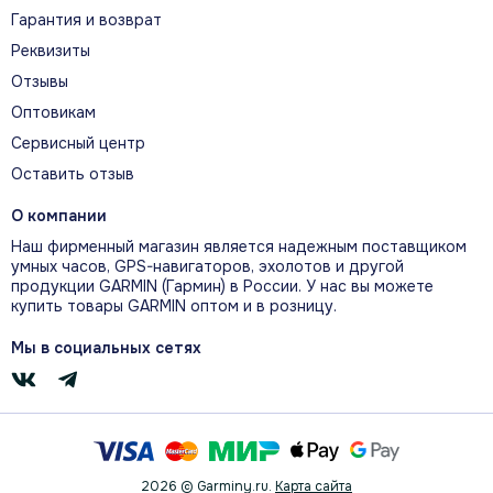
Тренируйтесь точнее
Гарантия и возврат
Реквизиты
В описании собраны ключевые инструменты для
Отзывы
тренировок и восстановления, спортивные функции
Оптовикам
и официальные материалы модели.
Сервисный центр
Оставить отзыв
О компании
Наш фирменный магазин является надежным поставщиком
ГЛАВНЫЕ ВОЗМОЖНОСТИ
умных часов, GPS-навигаторов, эхолотов и другой
продукции GARMIN (Гармин) в России. У нас вы можете
Что помогает прогрессировать
купить товары GARMIN оптом и в розницу.
Мы в социальных сетях
ГОТОВНОСТЬ К ТРЕНИРОВКЕ
Оценка готовности учитывает сон,
восстановление, нагрузку и стресс, помогая
выбрать интенсивную тренировку или день
отдыха.
2026 © Garminy.ru.
Карта сайта