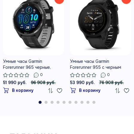
ЕЖЕДНЕВНЫЕ РЕКОМЕНДАЦИИ ПО
ТРЕНИРОВКАМ
ДИНАМИКА БЕГА БЕЗ
Умные часы Garmin
Умные часы Garmin
ДОПОЛНИТЕЛЬНОГО ДАТЧИКА
Forerunner 965 черные,
Forerunner 955 с черным
темно-серый DLC титановый
ремешком
0
0
безель, с черным ремешком
51 990 руб.
96 908 руб.
53 990 руб.
76 908 руб.
В корзину
В корзину
ЦВЕТНОЙ AMOLED-ДИСПЛЕЙ 1,4″