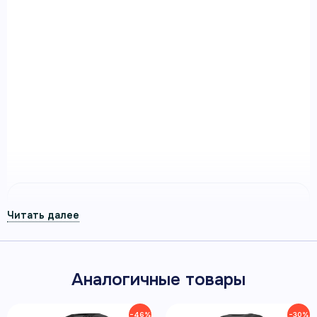
Умные часы Garmin Forerunner 965
белые, титановый безель, с белым
ремешком
Умные часы Garmin Forerunner 965 белые,
титановый безель, с белым ремешком —
спортивные GPS-часы Garmin для тренировок,
восстановления и повседневной активности.
Артикул 010-02809-11
ПЛАНЫ ТРЕНИРОВОК GARMIN
COACH
Аналогичные товары
−46%
−30%