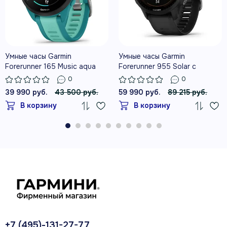
39 г
лёгкий корпус 43 мм
Умные часы Garmin
Умные часы Garmin
Forerunner 165 Music aqua
Forerunner 955 Solar с
25+ профилей
черным ремешком
0
0
спорт в помещении и на улице
39 990 руб.
43 500 руб.
59 990 руб.
89 215 руб.
В корзину
В корзину
5 ATM
защита для плавания
О МОДЕЛИ
Тренируйтесь точнее
+7 (495)-131-27-77