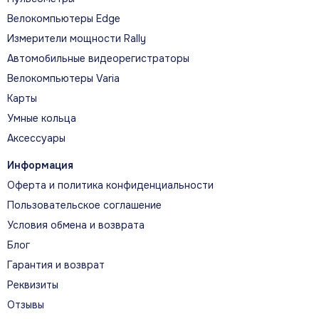
Велокомпьютеры Edge
Измерители мощности Rally
ЕЖЕДНЕВНЫЕ РЕКОМЕНДАЦИИ ПО
Автомобильные видеорегистраторы
ТРЕНИРОВКАМ
Велокомпьютеры Varia
Ежедневные рекомендации адаптируются
Карты
после каждой пробежки с учётом текущей
формы, восстановления и ближайших
Умные кольца
стартов.
Аксессуары
Информация
Оферта и политика конфиденциальности
GARMIN COACH
Пользовательское соглашение
Бесплатные адаптивные планы Garmin Coach
Условия обмена и возврата
помогают готовиться к забегам на 5 и 10 км и
Блог
к полумарафону.
Гарантия и возврат
Реквизиты
Отзывы
АДАПТИВНАЯ ПОДГОТОВКА К