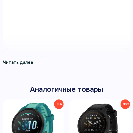
подсказками по восстановлению и точными
метриками темпа, дистанции и пульса. Модель
создана для регулярных тренировок и понятного
контроля прогресса без лишней сложности.
Артикул 010-02863-20
AMOLED 1,2″
390 × 390 пикселей
До 11 дней
Аналогичные товары
в режиме смарт-часов
−8%
−33%
До 19 часов
в режиме GPS