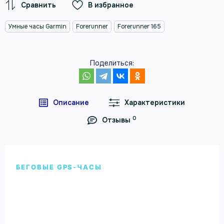
В избранное
Умные часы Garmin
Forerunner
Forerunner 165
Поделиться:
Описание
Характеристики
0
Отзывы
БЕГОВЫЕ GPS-ЧАСЫ
Garmin Forerunner 165
Лёгкие беговые GPS-часы с ярким AMOLED-
дисплеем, персональными планами Garmin Coach,