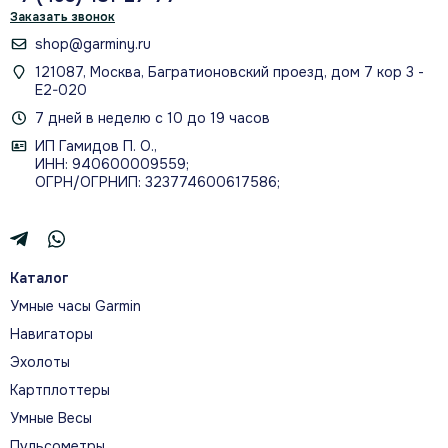
Forerunner 165 показывают ключевые данные прямо
Заказать звонок
во время пробежки: темп, дистанцию, пульс,
shop@garminy.ru
беговую мощность и динамику. Рекомендации
121087, Москва, Багратионовский проезд, дом 7 кор 3 -
меняются с учётом ваших результатов и
Е2-020
восстановления, а Garmin Coach помогает
7 дней в неделю с 10 до 19 часов
готовиться к забегам на 5 и 10 км и к полумарафону.
ИП Гамидов П. О.,
ИНН: 940600009559;
ОГРН/ОГРНИП: 323774600617586;
ГЛАВНЫЕ ВОЗМОЖНОСТИ
Каталог
Что помогает прогрессировать
Умные часы Garmin
Навигаторы
ТЕМП, ДИСТАНЦИЯ И ПУЛЬС
Эхолоты
GPS, пульсометр и беговые метрики
Картплоттеры
помогают контролировать темп, дистанцию и
Умные Весы
интенсивность прямо во время тренировки.
Пульсометры