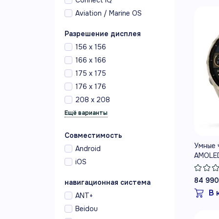
Connect IQ
Aviation / Marine OS
Разрешение дисплея
156 x 156
166 x 166
175 x 175
176 x 176
208 x 208
Совместимость
Умные ч
Android
AMOLED,
iOS
Gray/Da
84 990
навигационная система
В 
ANT+
Beidou