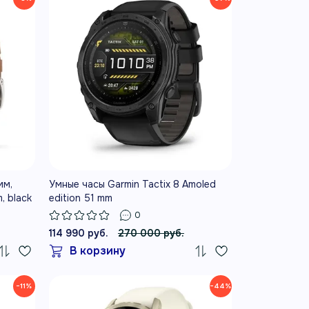
мм,
Умные часы Garmin Tactix 8 Amoled
, black
edition 51 mm
0
114 990 руб.
270 000 руб.
В корзину
−11%
−44%