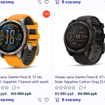
корзину
В корзину
−8%
асы Garmin Fenix 8, 51 мм,
Умные часы Garmin Fenix 8, 47 
 Sapphire Titanium with spark
Solar, Sapphire Carbon Gray DL
graphite silicone band
Titanium with Black/Pebble Gra
0
0
Silicone
 руб.
103 990 руб.
83 990 руб.
94 990 руб.
корзину
В корзину