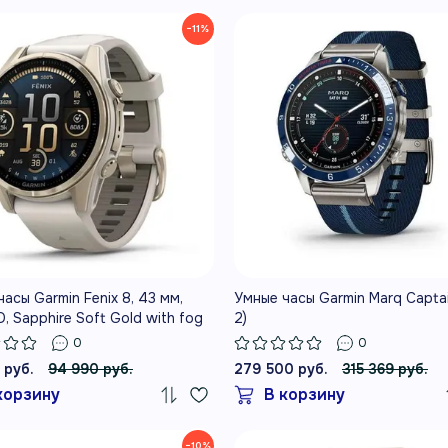
−11%
асы Garmin Fenix 8, 43 мм,
Умные часы Garmin Marq Capta
 Sapphire Soft Gold with fog
2)
rk sandstone silicone band
0
0
 руб.
94 990 руб.
279 500 руб.
315 369 руб.
корзину
В корзину
−10%