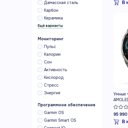
В 
Дамасская сталь
Карбон
Керамика
Мониторинг
Пульс
Калории
Сон
Активность
Кислород
Стресс
Энергия
Умные ч
AMOLED,
Программное обеспечение
orange/
Garmin OS
95 990
Garmin Smart OS
В 