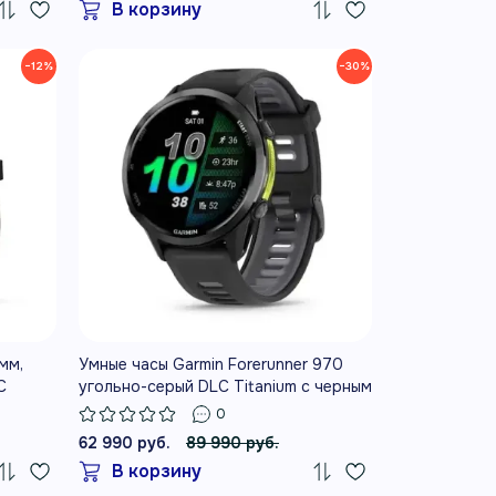
В корзину
−12%
−30%
мм,
Умные часы Garmin Forerunner 970
C
угольно-серый DLC Titanium с черным
y
корпусом и черным/прозрачным
0
белым ремешком
62 990 руб.
89 990 руб.
В корзину