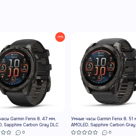
−11%
асы Garmin Fenix 8, 47 мм,
Умные часы Garmin Fenix 8, 51 
, Sapphire Carbon Gray DLC
AMOLED, Sapphire Carbon Gray
m with Black/Pebble Gray
Titanium with Black/Pebble Gra
0
0