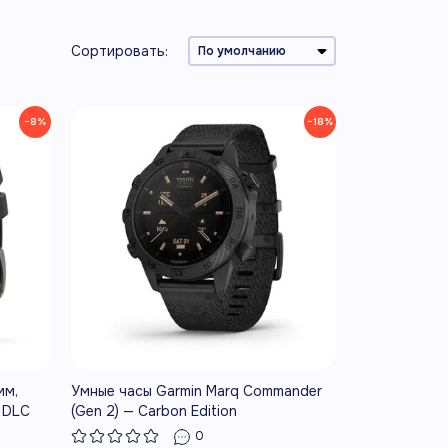
Сортировать:
−8%
−18%
мм,
Умные часы Garmin Marq Commander
 DLC
(Gen 2) — Carbon Edition
y
0