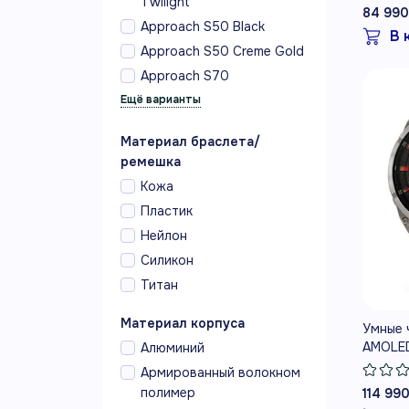
Twilight
Silicon
84 990
Approach S50 Black
В 
Approach S50 Creme Gold
Approach S70
Материал браслета/
ремешка
Кожа
Пластик
Нейлон
Силикон
Титан
Материал корпуса
Умные ч
AMOLED,
Алюминий
graphit
Армированный волокном
graphit
полимер
114 990