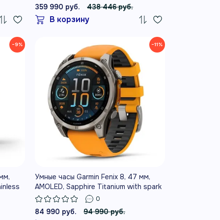
359 990 руб.
438 446 руб.
В корзину
−9%
−11%
мм,
Умные часы Garmin Fenix 8, 47 мм,
inless
AMOLED, Sapphire Titanium with spark
d plus
orange/graphite silicone band
0
ne band
84 990 руб.
94 990 руб.