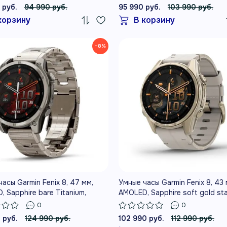
e Band
Silicone
 руб.
94 990 руб.
95 990 руб.
103 990 руб.
корзину
В корзину
−8%
асы Garmin Fenix 8, 47 мм,
Умные часы Garmin Fenix 8, 43 
 Sapphire bare Titanium,
AMOLED, Sapphire soft gold sta
e with titanium band plus
steel with fog gray leather ban
0
0
e silicone band
fog gray/dark sandstone silico
 руб.
124 990 руб.
102 990 руб.
112 990 руб.