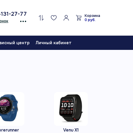
-131-27-77
Корзина
0 руб.
онок
висный центр
Личный кабинет
orerunner
Venu X1