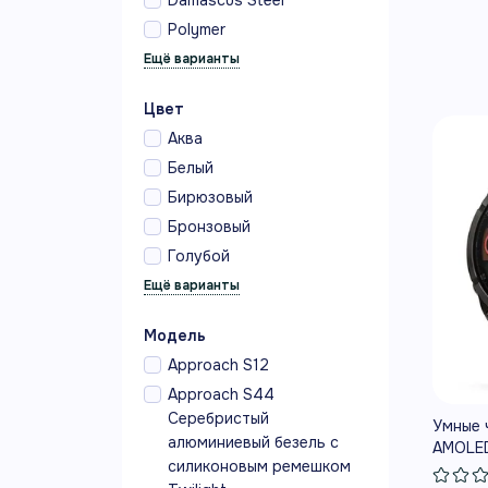
Polymer
Цвет
Аква
Белый
Бирюзовый
Бронзовый
Голубой
Модель
Approach S12
Approach S44
Серебристый
Умные ч
алюминиевый безель с
AMOLED
силиконовым ремешком
Titaniu