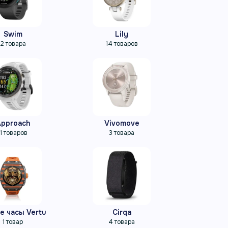
Swim
Lily
2 товара
14 товаров
Approach
Vivomove
11 товаров
3 товара
е часы Vertu
Cirqa
1 товар
4 товара