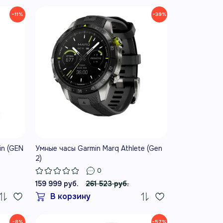
−11%
−39%
in (GEN
Умные часы Garmin Marq Athlete (Gen
2)
0
159 999 руб.
261 523 руб.
В корзину
−8%
−57%