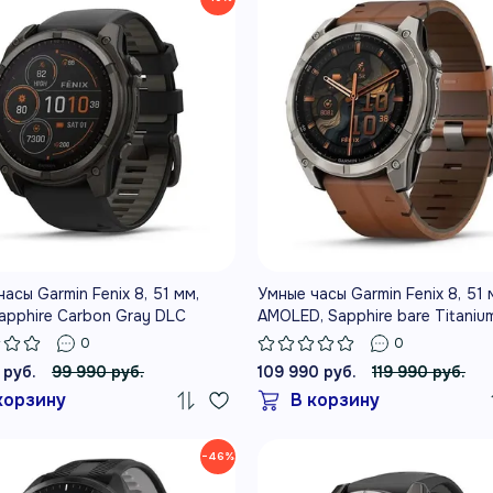
асы Garmin Fenix 8, 51 мм,
Умные часы Garmin Fenix 8, 51 
Sapphire Carbon Gray DLC
AMOLED, Sapphire bare Titanium
m with Black/Pebble Gray
with chestnut leather band plus
0
0
graphite silicone band
 руб.
99 990 руб.
109 990 руб.
119 990 руб.
корзину
В корзину
−46%