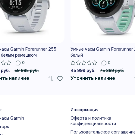
В описании собраны клю
ДЕЛИ
восстановления, спорти
нируйтесь точнее
модели.
НЫЕ ВОЗМОЖНОСТИ
 помогает прогрессировать
часы Garmin Forerunner 255
Умные часы Garmin Forerunner
с белым ремешком
белый
0
0
РЕННИЙ ОТЧЁТ
GARM
 руб.
59 985 руб.
45 999 руб.
75 369 руб.
енний отчёт объединяет сон,
Беспл
ить наличие
Уточнить наличие
становление, статус ВСР, тренировочный
помог
гноз и погоду в одном экране.
и к п
г
Информация
ЕДНЕВНЫЕ РЕКОМЕНДАЦИИ ПО
ГОТО
часы Garmin
Оферта и политика
ЕНИРОВКАМ
конфиденциальности
Оценк
торы
едневные рекомендации адаптируются
Пользовательское соглашени
восст
ты