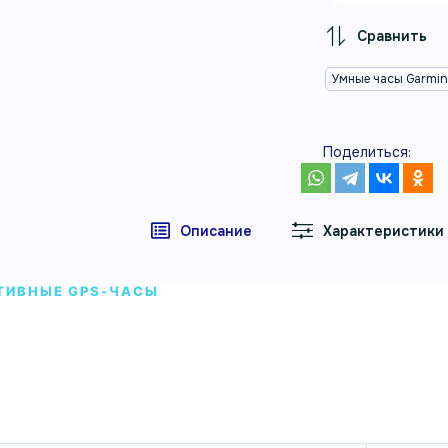
Умные часы Garmi
Поделиться:
Описание
Характеристики
ТИВНЫЕ GPS-ЧАСЫ
ые часы Garmin Forerunner 265S черн
 часы Garmin Forerunner 265S черный — спортивные GP
ановления и повседневной активности.
л 010-02810-13