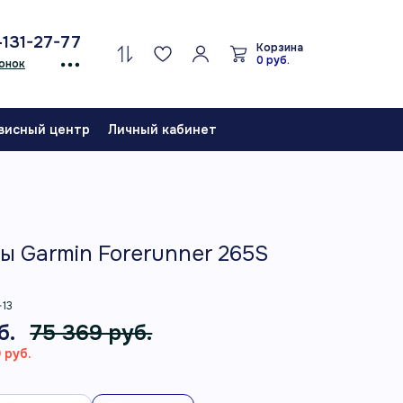
-131-27-77
Корзина
0 руб.
онок
висный центр
Личный кабинет
ы Garmin Forerunner 265S
-13
б.
75 369 руб.
 руб.