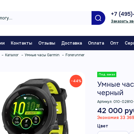
+7 (495)
Заказать зв
ии
Контакты
Отзывы
Доставка
Оплата
Опт
Сер
Каталог
Умные часы Garmin
Forerunner
−44%
Умные час
черный
Артикул:
010-02810
42 000 ру
Экономия 33 369
Цвет