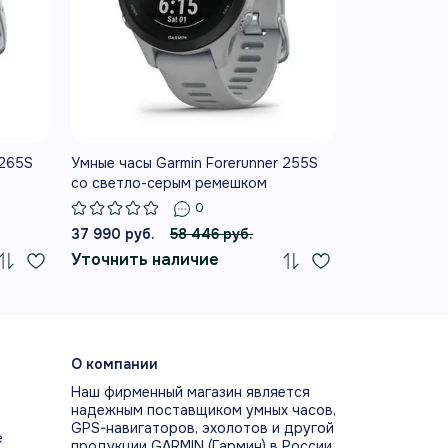
чевые инструменты для тренировок и
вные функции и официальные материалы
 265S
Умные часы Garmin Forerunner 255S
Умные часы G
со светло-серым ремешком
белым реме
0
IN COACH
37 990 руб.
58 446 руб.
51 500 руб.
атные адаптивные планы Garmin Coach
Уточнить наличие
Уточнить 
ают готовиться к забегам на 5 и 10 км
олумарафону.
О компании
ВНОСТЬ К ТРЕНИРОВКЕ
Наш фирменный магазин является
надежным поставщиком умных часов,
а готовности учитывает сон,
GPS-навигаторов, эхолотов и другой
е
ановление, нагрузку и стресс, помогая
продукции GARMIN (Гармин) в России.