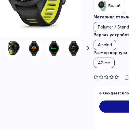
Белый
Материал стекла
Polymer / Stan
Версия устройс
Amoled
Размер корпуса
42 мм