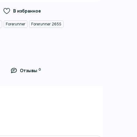
В избранное
n
Forerunner
Forerunner 265S
0
Отзывы
ый
S-часы Garmin для тренировок,