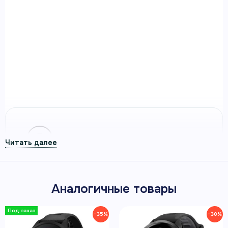
255S Music с белым ремешком
Умные часы Garmin Forerunner 255S Music с белым
ремешком — спортивные GPS-часы Garmin для
тренировок, восстановления и повседневной
активности.
Артикул 010-02641-33
Утренний отчёт объединяет данные
сна, статус ВСР и план тренировки.
Аналогичные товары
−35%
−30%
ДО 12 ДНЕЙ В РЕЖИМЕ СМАРТ-