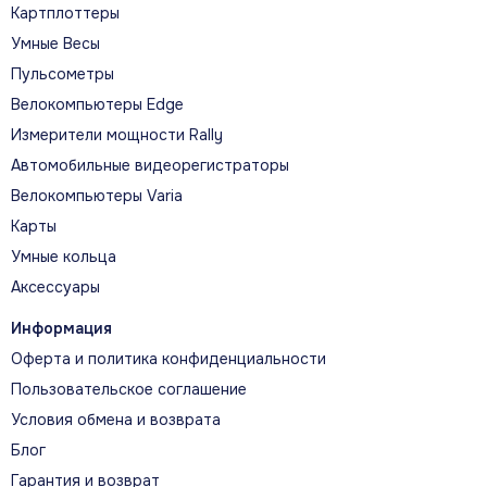
прогрессировать в беге, а встроенная музыка
Картплоттеры
поддерживает темп без смартфона.
Умные Весы
Пульсометры
Велокомпьютеры Edge
Измерители мощности Rally
Автомобильные видеорегистраторы
ГЛАВНЫЕ ВОЗМОЖНОСТИ
Велокомпьютеры Varia
Что помогает прогрессировать
Карты
Умные кольца
УТРЕННИЙ ОТЧЁТ
Аксессуары
Утренний отчёт объединяет сон,
Информация
восстановление, статус ВСР, тренировочный
Оферта и политика конфиденциальности
прогноз и погоду в одном экране.
Пользовательское соглашение
Условия обмена и возврата
Блог
СТАТУС ВСР
Гарантия и возврат