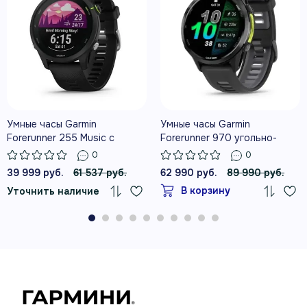
ЧАСОВ И ДО 26 ЧАСОВ С GPS
Профиль триатлона и более 30
спортивных режимов помогают
Умные часы Garmin
Умные часы Garmin
расширять границы подготовки.
Forerunner 255 Music с
Forerunner 970 угольно-
черным ремешком
серый DLC Titanium с черным
0
0
корпусом и черным/
39 999 руб.
61 537 руб.
62 990 руб.
89 990 руб.
прозрачным белым
В корзину
Уточнить наличие
ремешком
Планируйте подготовку с
ежедневными рекомендациями,
данными трассы и виджетом забега.