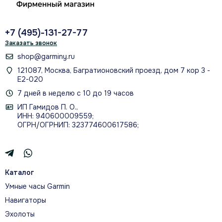
Расширенные показатели и
инструменты тренировок помогают
двигаться к цели.
+7 (495)-131-27-77
Заказать звонок
shop@garminy.ru
121087, Москва, Багратионовский проезд, дом 7 кор 3 -
Е2-020
Оплачивайте покупки через Garmin
7 дней в неделю с 10 до 19 часов
Pay и слушайте музыку в пути.
ИП Гамидов П. О.,
ИНН: 940600009559;
ОГРН/ОГРНИП: 323774600617586;
О МОДЕЛИ
Каталог
Умные часы Garmin
ТОЧНО НАСТРОЙТЕ ТРЕНИРОВКИ
Навигаторы
Эхолоты
Показатели тренировок и восстановления помогают