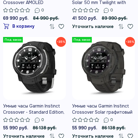
Crossover AMOLED
Solar 50 mm Twilight with
Bronze/Sunburst
Solstice Band
0
0
69 990 руб.
84 990 руб.
41 500 руб.
89 990 руб.
В корзину
Уточнить наличие
−35%
−35%
Умные часы Garmin Instinct
Умные часы Garmin Instinct
Crossover - Standard Edition,
Crossover Solar графитовый
черный
0
0
55 990 руб.
86 138 руб.
55 990 руб.
86 138 руб.
Уточнить наличие
Уточнить наличие