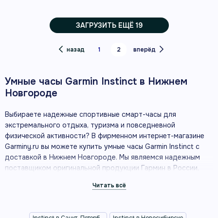
ЗАГРУЗИТЬ ЕЩЁ 19
назад
1
2
вперёд
Умные часы Garmin Instinct в Нижнем
Новгороде
Выбираете надежные спортивные смарт-часы для
экстремального отдыха, туризма и повседневной
физической активности? В фирменном интернет-магазине
Garminy.ru вы можете купить умные часы Garmin Instinct с
доставкой в Нижнем Новгороде. Мы являемся надежным
поставщиком оригинальной продукции Гармин в России,
предлагая устройства как в розницу, так и оптом. Серия
Instinct — это бескомпромиссная прочность, точная
навигация и передовые технологии мониторинга здоровья в
любых условиях.
Instinct в Санкт-Петербурге
Instinct в Новосибирске