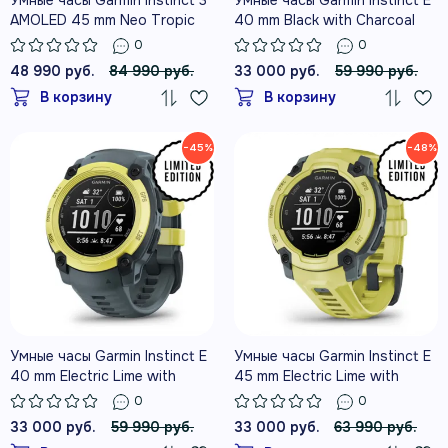
AMOLED 45 mm Neo Tropic
40 mm Black with Charcoal
with Neo Tropic Band
Band
0
0
48 990 руб.
84 990 руб.
33 000 руб.
59 990 руб.
В корзину
В корзину
−45%
−48%
Умные часы Garmin Instinct E
Умные часы Garmin Instinct E
40 mm Electric Lime with
45 mm Electric Lime with
Twilight Band
Electric Lime Band
0
0
33 000 руб.
59 990 руб.
33 000 руб.
63 990 руб.