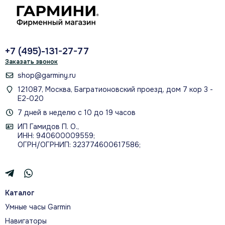
Многодиапазонный GNSS помогает
сохранять точность в сложных
условиях.
+7 (495)-131-27-77
Заказать звонок
shop@garminy.ru
121087, Москва, Багратионовский проезд, дом 7 кор 3 -
Следите за самочувствием
Е2-020
круглосуточно и лучше понимайте
7 дней в неделю с 10 до 19 часов
реакцию организма.
ИП Гамидов П. О.,
ИНН: 940600009559;
ОГРН/ОГРНИП: 323774600617586;
О МОДЕЛИ
Каталог
НЕ ПРОСТО ВЫПОЛНЯЙТЕ
Умные часы Garmin
ЗАДАЧУ — УПРАВЛЯЙТЕ ЕЮ
Навигаторы