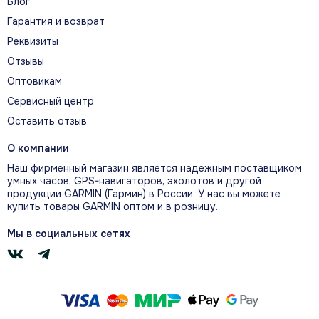
Блог
СТЕЛС-РЕЖИМ
Гарантия и возврат
Реквизиты
Скрытый режим прекращает сохранение
координат GPS и отключает беспроводную
Отзывы
связь, сохраняя остальные функции часов.
Оптовикам
Сервисный центр
Оставить отзыв
ДВА ФОРМАТА КООРДИНАТ GPS
О компании
Одновременное отображение координат в
Наш фирменный магазин является надежным поставщиком
двух форматах повышает ситуационную
умных часов, GPS-навигаторов, эхолотов и другой
осведомлённость и упрощает обмен
продукции GARMIN (Гармин) в России. У нас вы можете
купить товары GARMIN оптом и в розницу.
местоположением.
Мы в социальных сетях
АВАРИЙНОЕ УДАЛЕНИЕ ДАННЫХ
Комбинация кнопок позволяет быстро
удалить сохранённые пользовательские