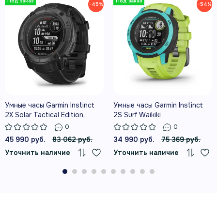
неограниченное время работы в
−45%
−54%
режиме смарт-часов при
достаточном освещении.
Прочность военного стандарта
рассчитана на сложные условия.
Умные часы Garmin Instinct
Умные часы Garmin Instinct
2X Solar Tactical Edition,
2S Surf Waikiki
черный
0
0
45 990 руб.
83 062 руб.
34 990 руб.
75 369 руб.
Выбирайте подходящий спортивный
Уточнить наличие
Уточнить наличие
профиль и тренируйтесь в своём
темпе.