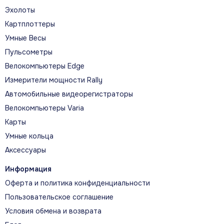
Эхолоты
Прочные GPS-часы объединяют специальные
тактические функции и солнечную подзарядку для
Картплоттеры
длительной автономной работы.
Умные Весы
Пульсометры
Велокомпьютеры Edge
Измерители мощности Rally
Автомобильные видеорегистраторы
ГЛАВНЫЕ ВОЗМОЖНОСТИ
Велокомпьютеры Varia
Главные преимущества модели
Карты
Умные кольца
СОВМЕСТИМОСТЬ С ПРИБОРАМИ
Аксессуары
НОЧНОГО ВИДЕНИЯ
Информация
Специальный режим уменьшает яркость и
Оферта и политика конфиденциальности
делает экран удобным для чтения через
приборы ночного видения.
Пользовательское соглашение
Условия обмена и возврата