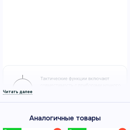
Умные часы Garmin Instinct 2 Solar
серый
Умные часы Garmin Instinct 2 Solar серый —
мультиспортивные GPS-часы Garmin для
тренировок, навигации и активного отдыха.
Артикул 010-02627-01
Тактические функции включают
совместимость с приборами ночного
видения и инструменты для полевых
задач.
Аналогичные товары
Солнечная подзарядка обеспечивает