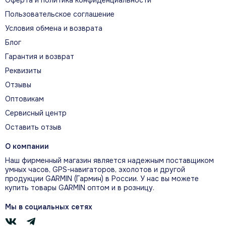
Оферта и политика конфиденциальности
Пользовательское соглашение
Условия обмена и возврата
Блог
Пульт GRID 20
Гарантия и возврат
Опциональный пульт GRID 20
Реквизиты
обеспечивает удалённый доступ к
Отзывы
системе Garmin Marine и удобен, когда
Оптовикам
сенсорным экраном сложно пользоваться
Сервисный центр
из-за качки или расположения поста.
Оставить отзыв
О компании
Наш фирменный магазин является надежным поставщиком
умных часов, GPS-навигаторов, эхолотов и другой
продукции GARMIN (Гармин) в России. У нас вы можете
купить товары GARMIN оптом и в розницу.
Мы в социальных сетях