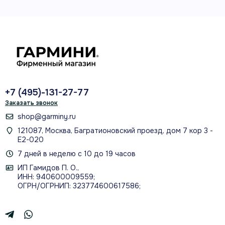
разрешение
1 кВт
двухканальный CHIRP
SmartMode
+7 (495)-131-27-77
сценарии управления
Заказать звонок
shop@garminy.ru
121087, Москва, Багратионовский проезд, дом 7 кор 3 -
Е2-020
7 дней в неделю с 10 до 19 часов
ОСНОВНЫЕ ВОЗМОЖНОСТИ
ИП Гамидов П. О.,
Что важно в реальной
ИНН: 940600009559;
ОГРН/ОГРНИП: 323774600617586;
эксплуатации