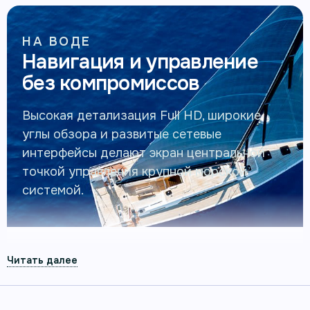
НА ВОДЕ
Навигация и управление
без компромиссов
Высокая детализация Full HD, широкие
углы обзора и развитые сетевые
интерфейсы делают экран центральной
точкой управления крупной морской
системой.
12-ДЮЙМОВЫЙ МОРСКОЙ MFD С FULL HD
IPS-ЭКРАНОМ
Картплоттер Garmin