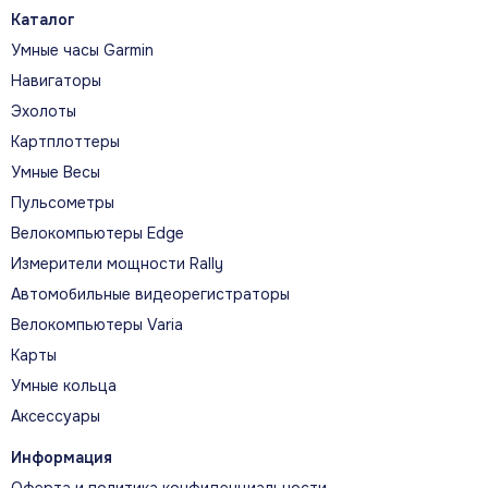
Каталог
Full HD IPS-дисплей
Умные часы Garmin
12-дюймовый сенсорный экран с
Навигаторы
разрешением 1920 × 1080 пикселей
Эхолоты
обеспечивает широкие углы обзора,
Картплоттеры
высокую детализацию и читаемость на
Умные Весы
солнце, в том числе через
поляризационные очки.
Пульсометры
Велокомпьютеры Edge
Измерители мощности Rally
Автомобильные видеорегистраторы
Велокомпьютеры Varia
Аккуратная установка на посту
Карты
Дисплей можно установить врезным или
Умные кольца
заподлицо. Несколько экранов
допускается разместить кромка к кромке,
Аксессуары
формируя цельную стеклянную панель
Информация
управления.