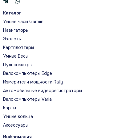
управление судовыми
Каталог
системами
Умные часы Garmin
Навигаторы
Эхолоты
Картплоттеры
Умные Весы
Пульсометры
Велокомпьютеры Edge
Измерители мощности Rally
Автомобильные видеорегистраторы
Велокомпьютеры Varia
Карты
Поддержка современных
Умные кольца
сонаров
Аксессуары
Картплоттер работает с совместимыми
Информация