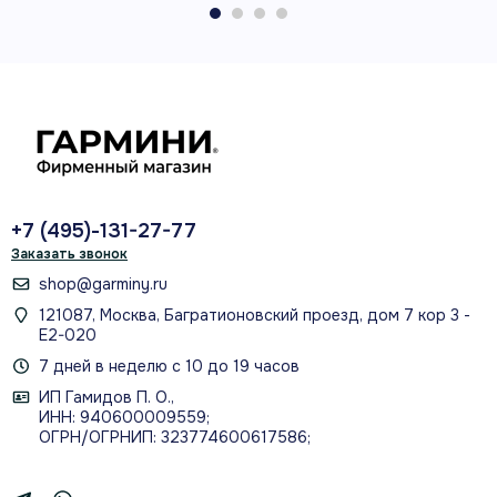
GT56UHD-TM
трансдьюсер в комплекте
500 Вт
мощность сонара RMS
+7 (495)-131-27-77
Заказать звонок
IPX7
shop@garminy.ru
класс водозащиты
121087, Москва, Багратионовский проезд, дом 7 кор 3 -
Е2-020
7 дней в неделю с 10 до 19 часов
ИП Гамидов П. О.,
ИНН: 940600009559;
ОГРН/ОГРНИП: 323774600617586;
ВОЗМОЖНОСТИ
Сонар, навигация и