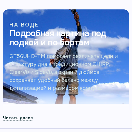
НА ВОДЕ
Подробная картина под
лодкой и по бортам
GT56UHD-TM помогает различать цели и
структуру дна в традиционном CHIRP,
ClearVü и SideVü, а экран 7 дюймов
сохраняет удобный баланс между
детализацией и размером корпуса.
7-ДЮЙМОВЫЙ КАРТПЛОТТЕР С ULTRA HIGH-
DEFINITION СОНАРОМ