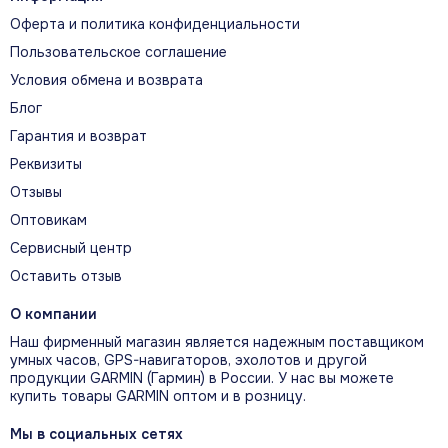
трансдьюсерами Garmin, включая систему
Оферта и политика конфиденциальности
сканирующего сонара Panoptix LiveScope,
Пользовательское соглашение
которая показывает обстановку вокруг
лодки в реальном времени.
Условия обмена и возврата
Блог
Гарантия и возврат
Реквизиты
Отзывы
Оптовикам
Сервисный центр
Оставить отзыв
О компании
Наш фирменный магазин является надежным поставщиком
умных часов, GPS-навигаторов, эхолотов и другой
продукции GARMIN (Гармин) в России. У нас вы можете
купить товары GARMIN оптом и в розницу.
Контрастные палитры Vivid
Мы в социальных сетях