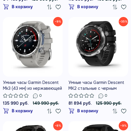
В корзину
В корзину
−9%
−35%
Умные часы Garmin Descent
Умные часы Garmin Descent
Mk3 (43 мм) из нержавеющей
MK2 стальные с черным
стали с силиконовым
ремешком
0
0
туманно-серым ремешком
135 990 руб.
149 990 руб.
81 894 руб.
125 990 руб.
В корзину
В корзину
−8%
−9%