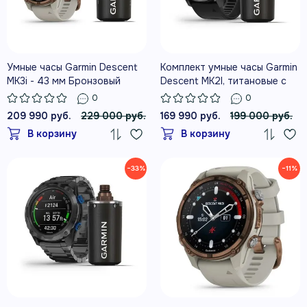
Умные часы Garmin Descent
Комплект умные часы Garmin
MK3i - 43 мм Бронзовый
Descent MK2I, титановые с
титан с PVD-покрытием,
DLC-покрытием и черным
0
0
силиконовый ремешок
ремешком + датчик Descent
209 990 руб.
229 000 руб.
169 990 руб.
199 000 руб.
французского серого цвета
T1
В корзину
В корзину
и трансивер Descent T2
−33%
−11%