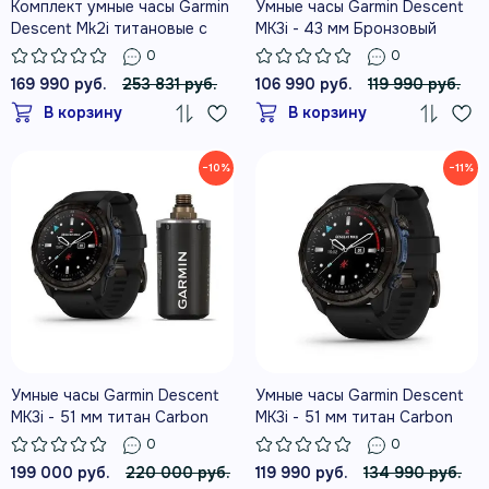
Комплект умные часы Garmin
Умные часы Garmin Descent
Descent Mk2i титановые с
MK3i - 43 мм Бронзовый
DLC-покрытием и черным
титан с PVD-покрытием,
0
0
титановым ремешком +
силиконовый ремешок
169 990 руб.
253 831 руб.
106 990 руб.
119 990 руб.
датчик Descent T1
французского серого цвета
В корзину
В корзину
−10%
−11%
Умные часы Garmin Descent
Умные часы Garmin Descent
MK3i - 51 мм титан Carbon
MK3i - 51 мм титан Carbon
Grey DLC с черным
Grey DLC с черным
0
0
силиконовым ремешком и
силиконовым ремешком
199 000 руб.
220 000 руб.
119 990 руб.
134 990 руб.
приемопередатчиком