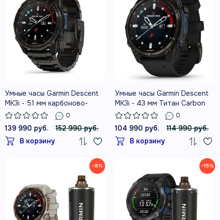
Умные часы Garmin Descent
Умные часы Garmin Descent
MK3i - 51 мм карбоново-
MK3i - 43 мм Титан Carbon
серые DLC титановые с DLC
Grey DLC с черным
0
0
титановым ремешком
силиконовым ремешком
139 990 руб.
152 990 руб.
104 990 руб.
114 990 руб.
В корзину
В корзину
−8%
−15%