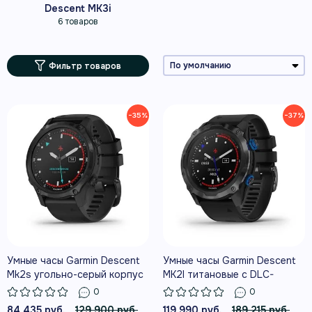
Descent MK3i
6 товаров
Фильтр товаров
−35%
−37%
Умные часы Garmin Descent
Умные часы Garmin Descent
Mk2s угольно-серый корпус
MK2I титановые с DLC-
с DLC-покрытием, черный
покрытием и черным
0
0
силиконовый ремешок
ремешком
84 435 руб.
129 900 руб.
119 990 руб.
189 215 руб.