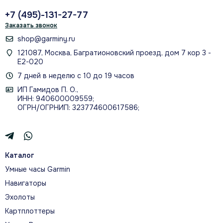
КОМПЬЮТЕРЕ
+7 (495)-131-27-77
Заказать звонок
shop@garminy.ru
121087, Москва, Багратионовский проезд, дом 7 кор 3 -
Е2-020
ЖУРНАЛ ПОГРУЖЕНИЙ В
7 дней в неделю с 10 до 19 часов
ПРИЛОЖЕНИИ GARMIN DIVE
ИП Гамидов П. О.,
ИНН: 940600009559;
ОГРН/ОГРНИП: 323774600617586;
О МОДЕЛИ
Каталог
Умные часы Garmin
ДЛЯ ПОГРУЖЕНИЙ И
ПОВСЕДНЕВНОЙ ЖИЗНИ
Навигаторы
Эхолоты
Продвинутый дайв-компьютер в формате часов
Картплоттеры
контролирует глубину и давление в баллонах, а на