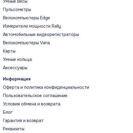
Умные Весы
суше предлагает мультиспортивные тренировки и
Пульсометры
повседневные смарт-функции.
Велокомпьютеры Edge
Измерители мощности Rally
Автомобильные видеорегистраторы
Велокомпьютеры Varia
ГЛАВНЫЕ ВОЗМОЖНОСТИ
Карты
Возможности для новых
Умные кольца
маршрутов
Аксессуары
Информация
КОНТРОЛЬ ДАВЛЕНИЯ В БАЛЛОНАХ
Оферта и политика конфиденциальности
Совместимый передатчик Descent T1
Пользовательское соглашение
передаёт по SubWave данные о давлении в
Условия обмена и возврата
баллонах; поддерживается контроль до пяти
Блог
баллонов.
Гарантия и возврат
Реквизиты