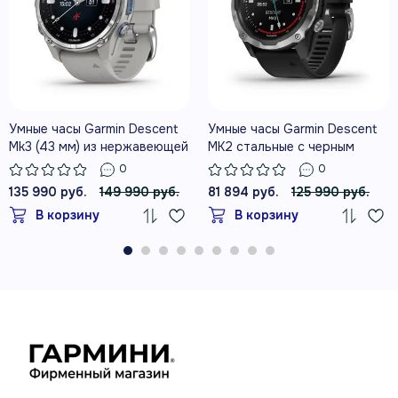
Выбирайте подходящий режим для
разных типов погружений.
Умные часы Garmin Descent
Умные часы Garmin Descent
Mk3 (43 мм) из нержавеющей
MK2 стальные с черным
стали с силиконовым
ремешком
0
0
туманно-серым ремешком
135 990 руб.
149 990 руб.
81 894 руб.
125 990 руб.
В корзину
В корзину
СПОРТИВНЫЕ ПОКАЗАТЕЛИ И
МОНИТОРИНГ АКТИВНОСТИ НА
СУШЕ
GARMIN PAY, МУЗЫКА И
УВЕДОМЛЕНИЯ В ДАЙВ-