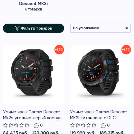
Descent MK3i
6 товаров
Фильтр товаров
−35%
−37%
Умные часы Garmin Descent
Умные часы Garmin Descent
Mk2s угольно-серый корпус
MK2I титановые с DLC-
с DLC-покрытием, черный
покрытием и черным
0
0
силиконовый ремешок
ремешком
84 435 руб.
129 900 руб.
119 990 руб.
189 215 руб.