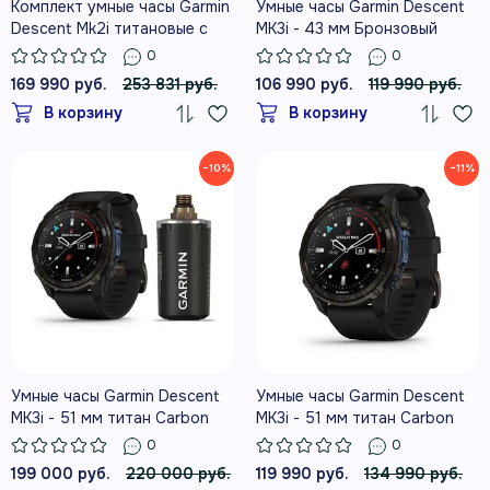
Комплект умные часы Garmin
Умные часы Garmin Descent
Descent Mk2i титановые с
MK3i - 43 мм Бронзовый
DLC-покрытием и черным
титан с PVD-покрытием,
0
0
титановым ремешком +
силиконовый ремешок
169 990 руб.
253 831 руб.
106 990 руб.
119 990 руб.
датчик Descent T1
французского серого цвета
В корзину
В корзину
−10%
−11%
Умные часы Garmin Descent
Умные часы Garmin Descent
MK3i - 51 мм титан Carbon
MK3i - 51 мм титан Carbon
Grey DLC с черным
Grey DLC с черным
0
0
силиконовым ремешком и
силиконовым ремешком
199 000 руб.
220 000 руб.
119 990 руб.
134 990 руб.
приемопередатчиком