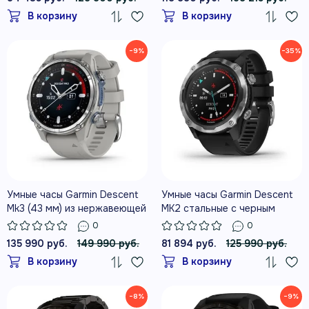
В корзину
В корзину
−9%
−35%
Умные часы Garmin Descent
Умные часы Garmin Descent
Mk3 (43 мм) из нержавеющей
MK2 стальные с черным
стали с силиконовым
ремешком
0
0
туманно-серым ремешком
135 990 руб.
149 990 руб.
81 894 руб.
125 990 руб.
В корзину
В корзину
−8%
−9%