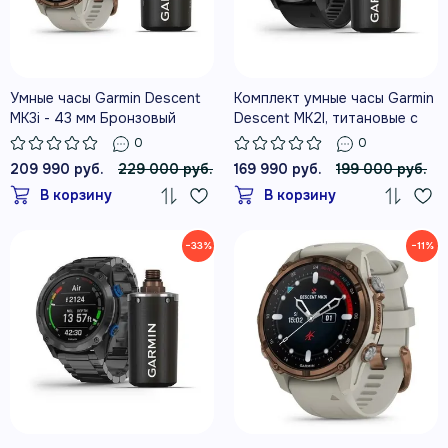
Умные часы Garmin Descent
Комплект умные часы Garmin
MK3i - 43 мм Бронзовый
Descent MK2I, титановые с
титан с PVD-покрытием,
DLC-покрытием и черным
0
0
силиконовый ремешок
ремешком + датчик Descent
209 990 руб.
229 000 руб.
169 990 руб.
199 000 руб.
французского серого цвета
T1
В корзину
В корзину
и трансивер Descent T2
−33%
−11%