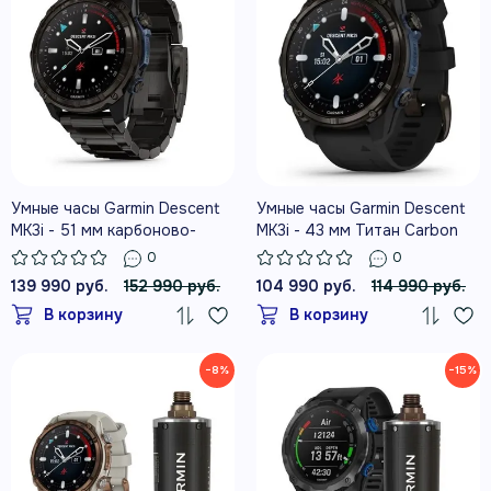
Умные часы Garmin Descent
Умные часы Garmin Descent
MK3i - 51 мм карбоново-
MK3i - 43 мм Титан Carbon
серые DLC титановые с DLC
Grey DLC с черным
0
0
титановым ремешком
силиконовым ремешком
139 990 руб.
152 990 руб.
104 990 руб.
114 990 руб.
В корзину
В корзину
−8%
−15%