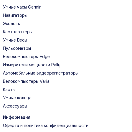
Тренировка
Умные часы Garmin
Навигаторы
Эхолоты
Картплоттеры
30 часов
Умные Весы
Режим «Результативность», наивысшая точность GPS
Пульсометры
Велокомпьютеры Edge
Измерители мощности Rally
Автомобильные видеорегистраторы
40 часов
Режим «Выносливость», превосходная точность GPS
Велокомпьютеры Varia
Карты
Умные кольца
Аксессуары
120 часов
Режим «Путешествие», низкая точность GPS, частота
Информация
сердцебиения выкл.
Оферта и политика конфиденциальности
Ежедневное использование