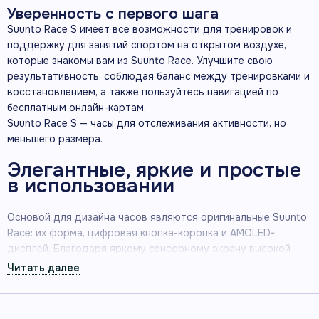
Уверенность с первого шага
Suunto Race S имеет все возможности для тренировок и
поддержку для занятий спортом на открытом воздухе,
которые знакомы вам из Suunto Race. Улучшите свою
результативность, соблюдая баланс между тренировками и
восстановлением, а также пользуйтесь навигацией по
бесплатным онлайн-картам.
Suunto Race S — часы для отслеживания активности, но
меньшего размера.
Элегантные, яркие и простые
в использовании
Основой для дизайна часов являются оригинальные Suunto
Race: их форма, цифровая кнопка-коронка и AMOLED-
дисплей. Благодаря яркому сенсорному экрану высокой
четкости, дисплей является очень четким даже в ситуациях,
требующих быстрых действий, и при солнечном свете.
Suunto Race S имеют элегантный и привлекательный
внешний вид, подходящий под разные стили, а также