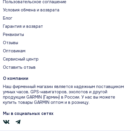
Пользовательское соглашение
Условия обмена и возврата
Блог
Гарантия и возврат
5 дней *
Ежедневная частота сердцебиения вкл., дисплей всегда вкл.
Реквизиты
(AOD)
Отзывы
Оптовикам
Сервисный центр
Оставить отзыв
7 дней
Ежедневная частота сердцебиения вкл., дисплей
О компании
активирууется при подъеме запястья, включен 1 час
Наш фирменный магазин является надежным поставщиком
тренировки за день
умных часов, GPS-навигаторов, эхолотов и другой
продукции GARMIN (Гармин) в России. У нас вы можете
купить товары GARMIN оптом и в розницу.
Мы в социальных сетях
13 дней*
Ежедневная частота сердцебиения выкл., дисплей