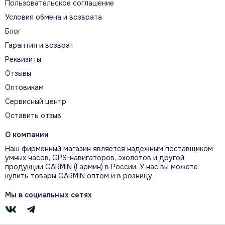
Пользовательское соглашение
Условия обмена и возврата
Блог
Гарантия и возврат
5 дней *
Ежедневная частота сердцебиения вкл., дисплей всегда вкл.
Реквизиты
(AOD)
Отзывы
Оптовикам
Сервисный центр
Оставить отзыв
7 дней
Ежедневная частота сердцебиения вкл., дисплей
О компании
активирууется при подъеме запястья, включен 1 час
Наш фирменный магазин является надежным поставщиком
тренировки за день
умных часов, GPS-навигаторов, эхолотов и другой
продукции GARMIN (Гармин) в России. У нас вы можете
купить товары GARMIN оптом и в розницу.
Мы в социальных сетях
13 дней*
Ежедневная частота сердцебиения выкл., дисплей