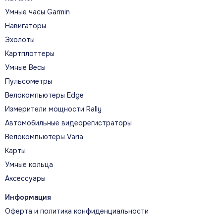
Тренировка
Умные часы Garmin
Навигаторы
Эхолоты
Картплоттеры
30 часов
Умные Весы
Режим «Результативность», наивысшая точность GPS
Пульсометры
Велокомпьютеры Edge
Измерители мощности Rally
Автомобильные видеорегистраторы
40 часов
Режим «Выносливость», превосходная точность GPS
Велокомпьютеры Varia
Карты
Умные кольца
Аксессуары
120 часов
Режим «Путешествие», низкая точность GPS, частота
Информация
сердцебиения выкл.
Оферта и политика конфиденциальности
Ежедневное использование