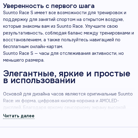
Уверенность с первого шага
Suunto Race S имеет все возможности для тренировок и
поддержку для занятий спортом на открытом воздухе,
которые знакомы вам из Suunto Race. Улучшите свою
результативность, соблюдая баланс между тренировками и
восстановлением, а также пользуйтесь навигацией по
бесплатным онлайн-картам.
Suunto Race S — часы для отслеживания активности, но
меньшего размера.
Элегантные, яркие и простые
в использовании
Основой для дизайна часов являются оригинальные Suunto
Race: их форма, цифровая кнопка-коронка и AMOLED-
дисплей. Благодаря яркому сенсорному экрану высокой
четкости, дисплей является очень четким даже в ситуациях,
требующих быстрых действий, и при солнечном свете.
Suunto Race S имеют элегантный и привлекательный
внешний вид, подходящий под разные стили, а также