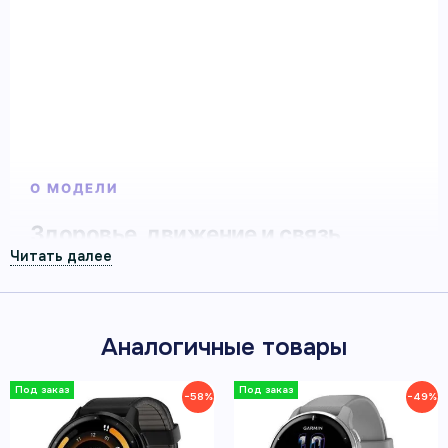
Умные часы Garmin Venu 2S серые — смарт-часы
Garmin для здоровья, спорта и повседневной
активности.
Артикул 010-02429-10
О МОДЕЛИ
Здоровье, движение и связь
каждый день
В описании собраны функции здоровья, активности
и связи, а также официальные изображения и видео
Аналогичные товары
этой модели.
−58%
−49%