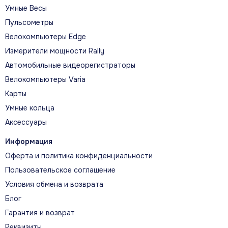
Умные Весы
ДИЗАЙН И ВОЗМОЖНОСТИ
Пульсометры
Официальная визуальная история
Велокомпьютеры Edge
модели
Измерители мощности Rally
Автомобильные видеорегистраторы
ДОЛГАЯ АВТОНОМНАЯ РАБОТА
Велокомпьютеры Varia
До 10, если быть точным.
Карты
Умные кольца
Аксессуары
ДОЛГАЯ АВТОНОМНОСТЬ ДЛЯ
НЕПРЕРЫВНОГО МОНИТОРИНГА
Информация
Оферта и политика конфиденциальности
Пользовательское соглашение
Условия обмена и возврата
Маленький на запястье, большие
Блог
возможности
Гарантия и возврат
Корпус 40 мм
Реквизиты