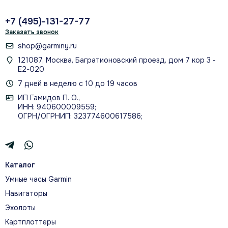
+7 (495)-131-27-77
Заказать звонок
ПУЛЬСОКСИМЕТР PULSE OX
shop@garminy.ru
Пульсоксиметр Pulse Ox оценивает
121087, Москва, Багратионовский проезд, дом 7 кор 3 -
насыщение крови кислородом во время
Е2-020
бодрствования и сна.
7 дней в неделю с 10 до 19 часов
ИП Гамидов П. О.,
ИНН: 940600009559;
ОГРН/ОГРНИП: 323774600617586;
МОНИТОРИНГ СТРЕССА
Мониторинг стресса помогает понять, когда
организм спокоен, испытывает нагрузку или
нуждается в восстановлении.
Каталог
Умные часы Garmin
Навигаторы
Эхолоты
Картплоттеры