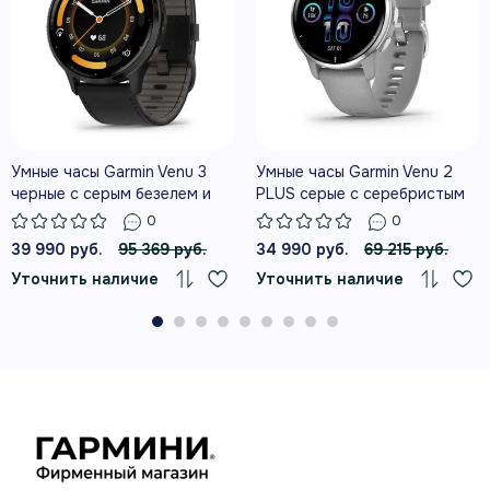
ГЛАВНЫЕ ВОЗМОЖНОСТИ
Возможности на каждый день
СНИМОК ЗДОРОВЬЯ HEALTH
SNAPSHOT
Умные часы Garmin Venu 3
Умные часы Garmin Venu 2
черные с серым безелем и
PLUS серые с серебристым
Двухминутный сеанс Health Snapshot
кожаным ремешком
безелем и силиконовым
0
0
фиксирует ключевые показатели здоровья и
ремешком
39 990 руб.
95 369 руб.
34 990 руб.
69 215 руб.
формирует отчёт, которым можно поделиться
со специалистом.
Уточнить наличие
Уточнить наличие
МОНИТОРИНГ ЭНЕРГИИ BODY
BATTERY
Body Battery оценивает запас энергии
организма и показывает, как на него влияют
сон, активность и стресс.