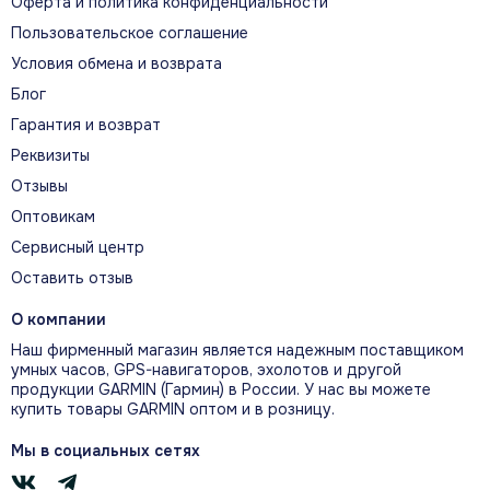
Официальная визуальная история
Оферта и политика конфиденциальности
модели
Пользовательское соглашение
Условия обмена и возврата
Блог
ДОЛГАЯ АВТОНОМНАЯ РАБОТА
Гарантия и возврат
До 9, если быть точным.
Реквизиты
Отзывы
Оптовикам
Делайте больше, отслеживайте
больше и узнавайте больше о своём
Сервисный центр
здоровье в целом
Оставить отзыв
О компании
Наш фирменный магазин является надежным поставщиком
умных часов, GPS-навигаторов, эхолотов и другой
ВСТРЕЧАЙТЕ НОВЫЕ ЧАСЫ
продукции GARMIN (Гармин) в России. У нас вы можете
купить товары GARMIN оптом и в розницу.
Мы в социальных сетях