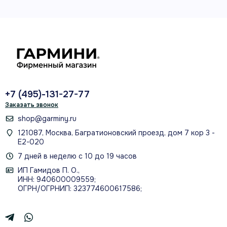
режим «Постоянно включен», чтобы дисплей
оставался видимым все время.
Функция Health Snapshot
Запишите 2-минутную сессию для получения
основных статистических данных, включая
+7 (495)-131-27-77
частоту пульса, вариабельность частоты
Заказать звонок
пульса, пульсоксиметрию, дыхание и стресс.
shop@garminy.ru
Затем создайте отчет с этими данными для
121087, Москва, Багратионовский проезд, дом 7 кор 3 -
возможности передачи информации через
Е2-020
приложение Garmin Connect на совместимом
7 дней в неделю с 10 до 19 часов
смартфоне.
ИП Гамидов П. О.,
ИНН: 940600009559;
ОГРН/ОГРНИП: 323774600617586;
Монитор энергии Body Battery
Просматривайте уровни энергии вашего