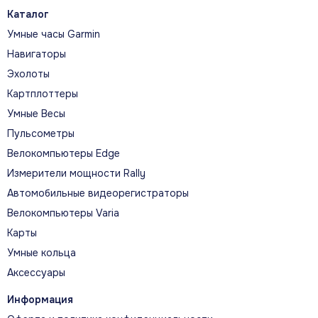
организма в течение дня для определения
Каталог
лучшего времени для активности и отдыха.
Умные часы Garmin
Навигаторы
Эхолоты
Пульсоксиметр
Картплоттеры
С помощью пульсоксиметра можно узнавать
Умные Весы
уровень насыщения крови кислородом в
Пульсометры
любой момент времени в течение дня или во
время сна. Таким образом, вы будете знать,
Велокомпьютеры Edge
насколько хорошо организм усваивает
Измерители мощности Rally
кислород.
Автомобильные видеорегистраторы
Велокомпьютеры Varia
Карты
Умные кольца
Аксессуары
ДИЗАЙН И ВОЗМОЖНОСТИ
Информация