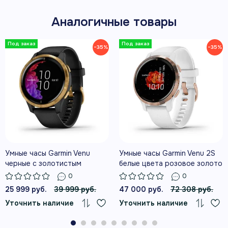
Аналогичные товары
Продвинутые функции наблюдения за здоровьем и
спортивной формой помогут вам лучше понять свой
организм. Кроме того, вы сможете передавать
−35%
−35%
вызовы прямо с часов при сопряжении с
совместимым смартфоном.
ГЛАВНЫЕ ВОЗМОЖНОСТИ
Возможности на каждый день
Умные часы Garmin Venu
Умные часы Garmin Venu 2S
черные с золотистым
белые цвета розовое золото
безелем
0
0
Подчеркните ваш стиль
25 999 руб.
39 999 руб.
47 000 руб.
72 308 руб.
Кристально-четкий AMOLED-дисплей
Уточнить наличие
Уточнить наличие
обеспечивает прекрасное изображение даже
под яркими солнечными лучами. Попробуйте