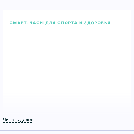
СМАРТ-ЧАСЫ ДЛЯ СПОРТА И ЗДОРОВЬЯ
Умные часы Garmin Venu 2 PLUS
серые с серебристым безелем и
силиконовым ремешком
Умные часы Garmin Venu 2 PLUS серые с
серебристым безелем и силиконовым ремешком
— смарт-часы Garmin для здоровья, спорта и
повседневной активности.
Артикул 010-02496-10
О МОДЕЛИ
Займитесь своим здоровьем