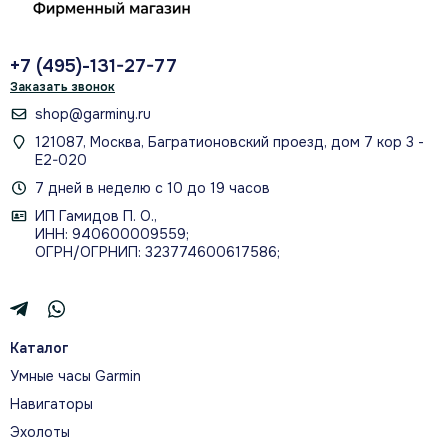
Body Battery оценивает запас энергии
организма и показывает, как на него влияют
сон, активность и стресс.
+7 (495)-131-27-77
Заказать звонок
shop@garminy.ru
ПУЛЬСОКСИМЕТР PULSE OX
121087, Москва, Багратионовский проезд, дом 7 кор 3 -
Е2-020
Пульсоксиметр Pulse Ox оценивает
7 дней в неделю с 10 до 19 часов
насыщение крови кислородом во время
ИП Гамидов П. О.,
бодрствования и сна.
ИНН: 940600009559;
ОГРН/ОГРНИП: 323774600617586;
МОНИТОРИНГ СТРЕССА
Мониторинг стресса помогает понять, когда
Каталог
организм спокоен, испытывает нагрузку или
Умные часы Garmin
нуждается в восстановлении.
Навигаторы
Эхолоты