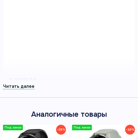
песочного цвета с золотистым
безелем
Умные часы Garmin Venu 2S песочного цвета с
золотистым безелем — смарт-часы Garmin для
здоровья, спорта и повседневной активности.
Артикул 010-02429-11
О МОДЕЛИ
Здоровье, движение и связь
каждый день
Аналогичные товары
В описании собраны функции здоровья, активности
и связи, а также официальные изображения и видео
этой модели.
−35%
−30%