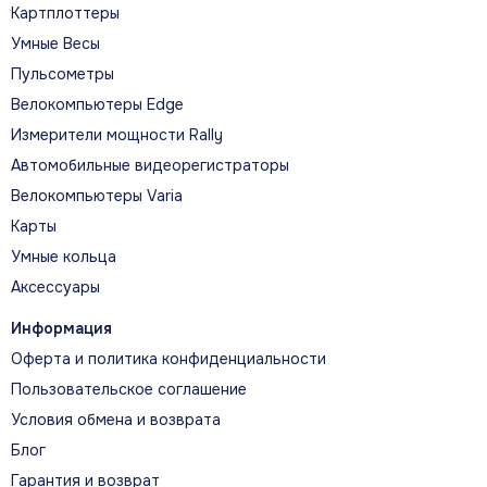
Картплоттеры
Умные Весы
Пульсометры
ДИЗАЙН И ВОЗМОЖНОСТИ
Велокомпьютеры Edge
Официальная визуальная история
Измерители мощности Rally
модели
Автомобильные видеорегистраторы
Велокомпьютеры Varia
Карты
ДОЛГАЯ АВТОНОМНАЯ РАБОТА
Умные кольца
До 10, если быть точным.
Аксессуары
Информация
ДОЛГАЯ АВТОНОМНОСТЬ ДЛЯ
Оферта и политика конфиденциальности
НЕПРЕРЫВНОГО МОНИТОРИНГА
Пользовательское соглашение
Условия обмена и возврата
Блог
Гарантия и возврат
Маленький на запястье, большие