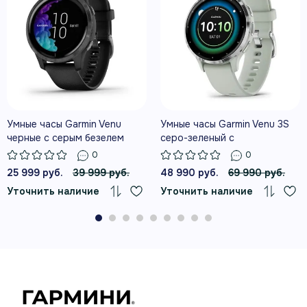
ГЛАВНЫЕ ВОЗМОЖНОСТИ
Возможности на каждый день
Умные часы Garmin Venu
Умные часы Garmin Venu 3S
СНИМОК ЗДОРОВЬЯ HEALTH
черные с серым безелем
серо-зеленый с
SNAPSHOT
серебристым безелем
0
0
25 999 руб.
39 999 руб.
48 990 руб.
69 990 руб.
Двухминутный сеанс Health Snapshot
фиксирует ключевые показатели здоровья и
Уточнить наличие
Уточнить наличие
формирует отчёт, которым можно поделиться
со специалистом.
МОНИТОРИНГ ЭНЕРГИИ BODY
BATTERY