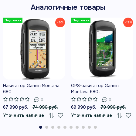
Аналогичные товары
GPS + GLONASS + Galileo
приём трёх спутниковых систем
−9%
−13%
2,6″
цветной трансфлективный дисплей 160 × 240
До 16 часов
работа от двух сменных батареек AA
Навигатор Garmin Montana
GPS-навигатор Garmin
680
Montana 680t
0
0
Датчики ABC
67 990 руб.
74 990 руб.
69 990 руб.
79 990 руб.
альтиметр и трёхосевой компас
Уточнить наличие
Уточнить наличие
8 ГБ + microSD