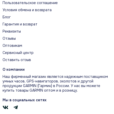
Пользовательское соглашение
Условия обмена и возврата
Блог
Уверенный спутниковый приём
Гарантия и возврат
Четырехспиральная антенна и
Реквизиты
высокочувствительный мульти-GNSS-
Отзывы
приемник используют GPS, ГЛОНАСС и
Galileo, помогая сохранять
Оптовикам
позиционирование в сложных условиях.
Сервисный центр
Оставить отзыв
О компании
Наш фирменный магазин является надежным поставщиком
умных часов, GPS-навигаторов, эхолотов и другой
продукции GARMIN (Гармин) в России. У нас вы можете
купить товары GARMIN оптом и в розницу.
Мы в социальных сетях