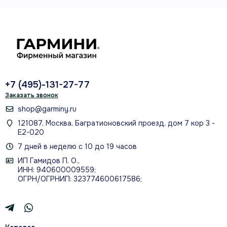
расширяемая память для карт
Bluetooth + ANT+
подключение смартфона и датчиков
+7 (495)-131-27-77
Заказать звонок
О МОДЕЛИ
shop@garminy.ru
Ориентирование, карты и связь
121087, Москва, Багратионовский проезд, дом 7 кор 3 -
в одном полевом устройстве
Е2-020
7 дней в неделю с 10 до 19 часов
Четырёхспиральная антенна помогает
ИП Гамидов П. О.,
сохранять позицию в лесу и у высоких
ИНН: 940600009559;
ОГРН/ОГРНИП: 323774600617586;
склонов. Встроенные 8 ГБ и слот microSD
дают место для совместимых карт, а Bluetooth
и ANT+ поддерживают обмен маршрутами,
уведомления со смартфона и совместимые