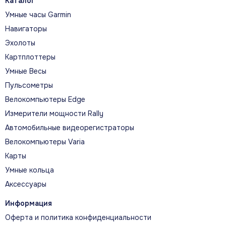
Каталог
датчики. Альтиметр показывает профиль
Умные часы Garmin
высоты, а электронный компас —
Навигаторы
направление даже без движения.
Эхолоты
Картплоттеры
Умные Весы
Пульсометры
КЛЮЧЕВЫЕ СЦЕНАРИИ
Велокомпьютеры Edge
Главное в реальной
Измерители мощности Rally
эксплуатации
Автомобильные видеорегистраторы
Велокомпьютеры Varia
Карты
Умные кольца
Аксессуары
Информация
Оферта и политика конфиденциальности