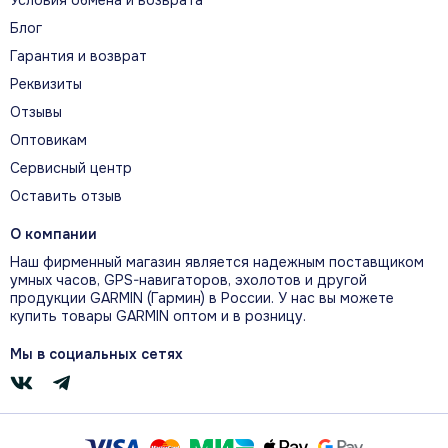
Блог
Гарантия и возврат
Реквизиты
Сенсорный экран 4 дюйма
Отзывы
Яркий цветной сенсорный экран диагональю
Оптовикам
4 дюйма читается на солнце, поддерживает
Сервисный центр
книжную и альбомную ориентацию и
Оставить отзыв
показывает крупные поля карты.
О компании
Наш фирменный магазин является надежным поставщиком
умных часов, GPS-навигаторов, эхолотов и другой
продукции GARMIN (Гармин) в России. У нас вы можете
купить товары GARMIN оптом и в розницу.
Мы в социальных сетях