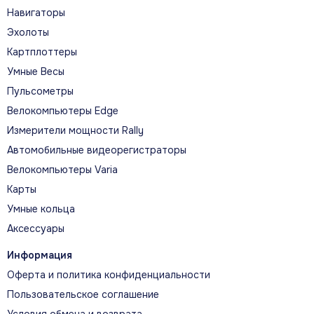
беспроводной обмен данными. Комплектный
Навигаторы
литий‑ионный аккумулятор работает до 16
Эхолоты
часов, а три сменные батарейки AA — до 22
Картплоттеры
часов.
Умные Весы
Пульсометры
Велокомпьютеры Edge
Измерители мощности Rally
КЛЮЧЕВЫЕ СЦЕНАРИИ
Автомобильные видеорегистраторы
Главное в реальной
Велокомпьютеры Varia
эксплуатации
Карты
Умные кольца
Аксессуары
Информация
Оферта и политика конфиденциальности
Пользовательское соглашение
Условия обмена и возврата