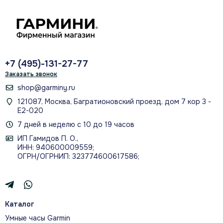
IPX7
защита от воды для полевых маршрутов
+7 (495)-131-27-77
Заказать звонок
О МОДЕЛИ
shop@garminy.ru
Большой экран, карты и
121087, Москва, Багратионовский проезд, дом 7 кор 3 -
автономность для разных
Е2-020
маршрутов
7 дней в неделю с 10 до 19 часов
ИП Гамидов П. О.,
Региональная версия 010‑01534‑16
ИНН: 940600009559;
поставляется с рекреационной картой Европы
ОГРН/ОГРНИП: 323774600617586;
и поддерживает дополнительную
картографию на microSD. Навигатор хранит
до 4000 точек, 200 маршрутов и 200 треков,
Каталог
поддерживает безбумажный геокэшинг и
Умные часы Garmin