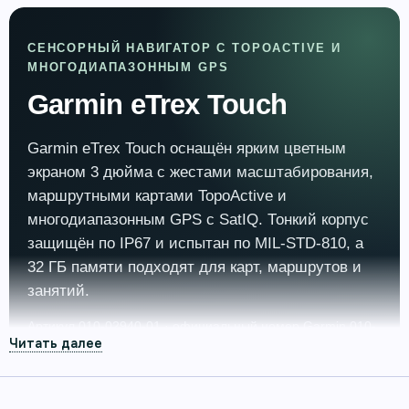
СЕНСОРНЫЙ НАВИГАТОР С TOPOACTIVE И
МНОГОДИАПАЗОННЫМ GPS
Garmin eTrex Touch
Garmin eTrex Touch оснащён ярким цветным
экраном 3 дюйма с жестами масштабирования,
маршрутными картами TopoActive и
многодиапазонным GPS с SatIQ. Тонкий корпус
защищён по IP67 и испытан по MIL‑STD‑810, а
32 ГБ памяти подходят для карт, маршрутов и
занятий.
Артикул 010-02940-01 · официальный номер Garmin 010-
02940-01