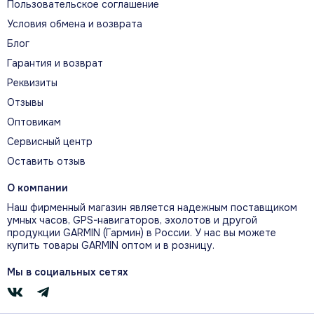
Пользовательское соглашение
Главное в реальной
Условия обмена и возврата
эксплуатации
Блог
Гарантия и возврат
Реквизиты
Отзывы
Оптовикам
Сервисный центр
Оставить отзыв
О компании
Наш фирменный магазин является надежным поставщиком
умных часов, GPS-навигаторов, эхолотов и другой
Сенсорный экран 3 дюйма
продукции GARMIN (Гармин) в России. У нас вы можете
купить товары GARMIN оптом и в розницу.
Яркий цветной сенсорный экран 3 дюйма
Мы в социальных сетях
поддерживает пролистывание и
масштабирование карты жестами;
разрешение составляет 240 × 400 пикселей.