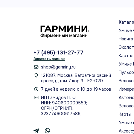
Катало
Умные 
Навига
Эхоло
+7 (495)-131-27-77
Картпл
Заказать звонок
Умные 
shop@garminy.ru
Пульс
121087, Москва, Багратионовский
проезд, дом 7 кор 3 - Е2-020
Велоко
7 дней в неделю с 10 до 19 часов
Измери
ИП Гамидов П. О.,
Автомо
ИНН: 940600009559;
Велоко
ОГРН/ОГРНИП:
323774600617586;
Карты
Умные 
Аксесс