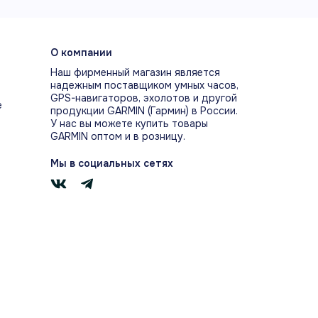
крытые уши
О компании
ная проводимость не
Наш фирменный магазин является
надежным поставщиком умных часов,
крывает слуховой канал и
GPS-навигаторов, эхолотов и другой
е
гает сохранять внимание к
продукции GARMIN (Гармин) в России.
жению.
У нас вы можете купить товары
GARMIN оптом и в розницу.
Мы в социальных сетях
страя зарядка
ть минут зарядки дают до трёх
в воспроизведения; полная
дка занимает около полутора
.