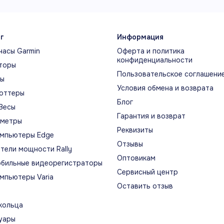
Два режима
От
г
Информация
На суше доступен Bluetooth, а в
Кост
часы Garmin
Оферта и политика
конфиденциальности
бассейне используется встроенная
пере
торы
Пользовательское соглашени
память с заранее загруженными
помо
ты
файлами.
окру
Условия обмена и возврата
оттеры
Блог
Весы
Гарантия и возврат
ометры
Реквизиты
мпьютеры Edge
Бы
Для погружения
Отзывы
тели мощности Rally
Оптовикам
Деся
бильные видеорегистраторы
Защита IP68 допускает
часо
Сервисный центр
мпьютеры Varia
погружение до 2 м на срок до 2
заря
Оставить отзыв
часов по условиям производителя.
часов
кольца
уары