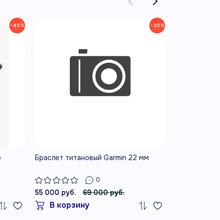
ять
−45%
−20%
 9 ч
до 6 ч
tooth
проигрыватель
o
Браслет титановый Garmin 22 мм
Наушники Jab
что
0
55 000 руб.
69 000 руб.
26 990 руб.
В корзину
В корз