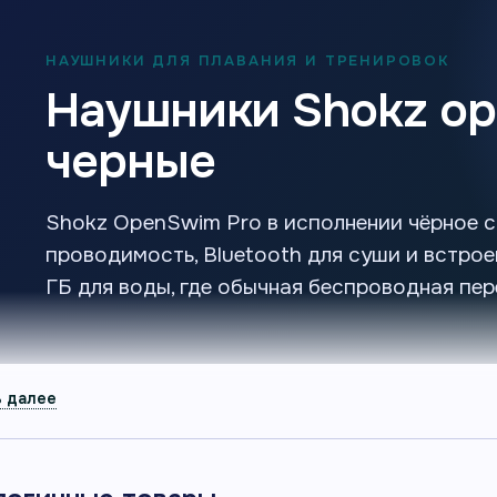
НАУШНИКИ ДЛЯ ПЛАВАНИЯ И ТРЕНИРОВОК
Наушники Shokz op
черные
Shokz OpenSwim Pro в исполнении чёрное 
проводимость, Bluetooth для суши и встрое
ГБ для воды, где обычная беспроводная пер
КОРОТКО О ТОВАРЕ
32
Главное перед
вст