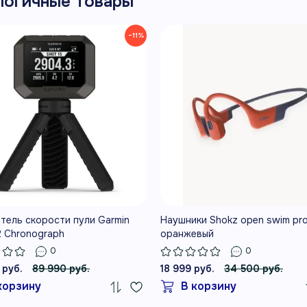
логичные товары
покупкой
пам
−11%
до
Перед заказом важно подтвердить
точную модификацию,
Blue
совместимость и комплект поставки:
у похожих устройств эти параметры
могут заметно различаться.
тель скорости пули Garmin
Наушники Shokz open swim pr
ПРАКТИЧЕСКИЕ ДЕТАЛИ
2 Chronograph
оранжевый
Как использовать и 
0
0
 руб.
89 990 руб.
18 999 руб.
34 500 руб.
проверить
корзину
В корзину