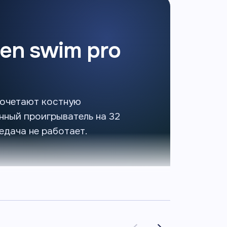
en swim pro
сочетают костную
нный проигрыватель на 32
едача не работает.
 ГБ
IP68
роенная
защита