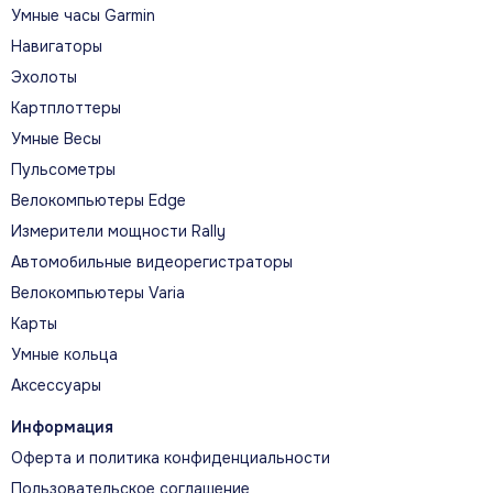
вмешательства в корпус устройства.
Умные часы Garmin
Навигаторы
Эхолоты
Картплоттеры
Совместимость
Умные Весы
Пульсометры
Заявленная совместимость: Garmin Venu X1,
ширина 24 мм. Для старых и новых
Велокомпьютеры Edge
поколений с похожим названием разъёмы
Измерители мощности Rally
или крепления могут отличаться.
Автомобильные видеорегистраторы
Велокомпьютеры Varia
Карты
Умные кольца
Установка
Аксессуары
Перед заказом сверьте ширину крепления и
Информация
список совместимых моделей. После
установки потяните за обе половины и
Оферта и политика конфиденциальности
убедитесь, что фиксаторы закрылись.
Пользовательское соглашение