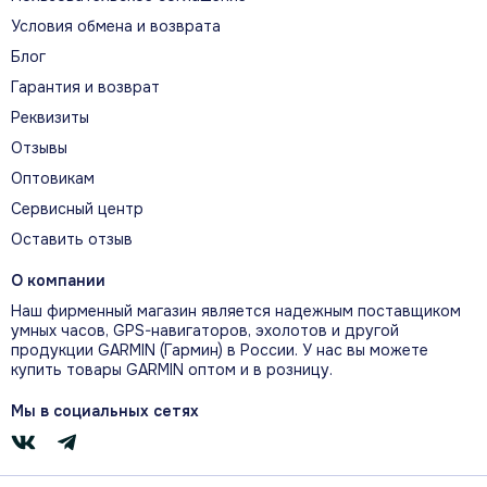
Условия обмена и возврата
Блог
Гарантия и возврат
Проверка перед заказом
Реквизиты
Сверьте артикул 010-13907, фотографию
Отзывы
разъёма или крепления и точное название
Оптовикам
вашего устройства. Это особенно важно
Сервисный центр
для аксессуаров разных поколений Garmin.
Оставить отзыв
О компании
Наш фирменный магазин является надежным поставщиком
умных часов, GPS-навигаторов, эхолотов и другой
продукции GARMIN (Гармин) в России. У нас вы можете
ХАРАКТЕРИСТИКИ И КОМПЛЕКТАЦИЯ
купить товары GARMIN оптом и в розницу.
Ключевые параметры
Мы в социальных сетях