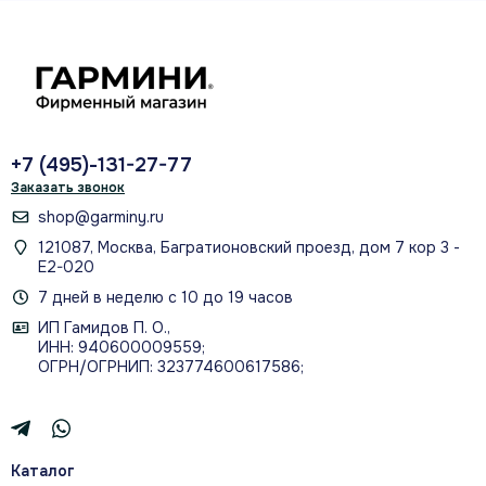
до заказа
сверить модель и совместимость
+7 (495)-131-27-77
Заказать звонок
ПРАКТИЧЕСКИЕ ДЕТАЛИ
shop@garminy.ru
Как использовать и что
121087, Москва, Багратионовский проезд, дом 7 кор 3 -
Е2-020
проверить
7 дней в неделю с 10 до 19 часов
ИП Гамидов П. О.,
ИНН: 940600009559;
ОГРН/ОГРНИП: 323774600617586;
Назначение
Сменный ремешок меняет посадку и
внешний вид совместимых часов Garmin без
Каталог