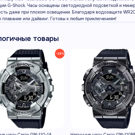
ции G-Shock. Часы оснащены светодиодной подсветкой и мине
сть даже при плохом освещении. Благодаря водозащите WR200
о плавание или дайвинг. Готовы к любым приключениям!
логичные товары
−28%
ые часы Casio GM-110-1A
Наручные часы Casio GM-110B