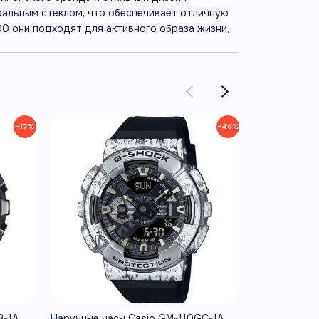
ральным стеклом, что обеспечивает отличную
 они подходят для активного образа жизни,
−17%
−40%
B-1A
Наручные часы Casio GM-110GC-1A
Наручные ча