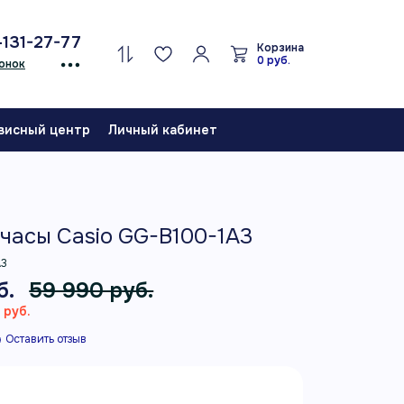
-131-27-77
Корзина
0 руб.
онок
висный центр
Личный кабинет
часы Casio GG-B100-1A3
A3
б.
59 990 руб.
 руб.
Оставить отзыв