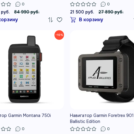
0
0
 руб.
84 990 руб.
21 500 руб.
27 890 руб.
корзину
В корзину
−10%
тор Garmin Montana 750i
Навигатор Garmin Foretrex 901
Ballistic Edition
0
0