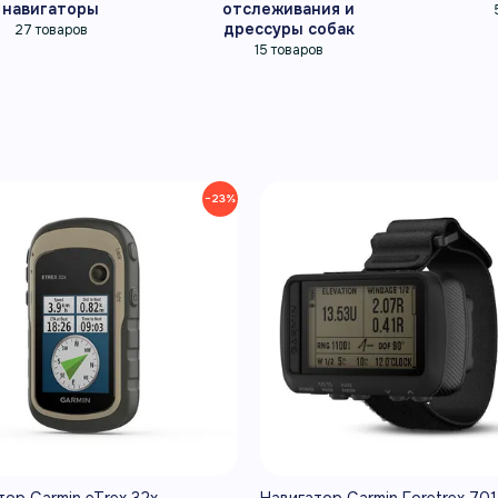
навигаторы
отслеживания и
дрессуры собак
27 товаров
15 товаров
−23%
тор Garmin eTrex 32x
Навигатор Garmin Foretrex 701