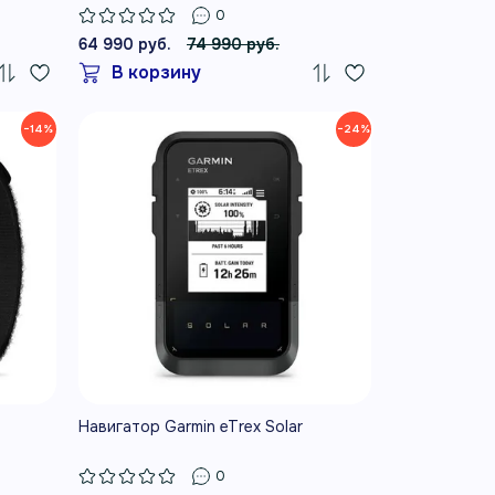
0
64 990 руб.
74 990 руб.
В корзину
−14%
−24%
Навигатор Garmin eTrex Solar
0