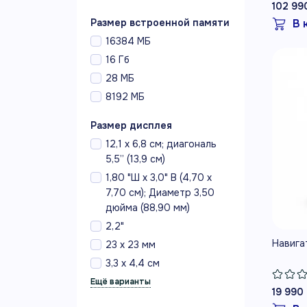
102 99
В 
Размер встроенной памяти
16384 МБ
16 Гб
28 МБ
8192 МБ
Размер дисплея
12,1 x 6,8 см; диагональ
5,5” (13,9 см)
1,80 "Ш x 3,0" В (4,70 x
7,70 см); Диаметр 3,50
дюйма (88,90 мм)
2,2"
Навига
23 x 23 мм
3,3 x 4,4 см
19 990 