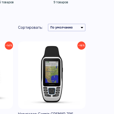
5 товаров
9 товаров
Сортировать:
−14%
−16%
Навигатор Garmin GPSMAP 79S