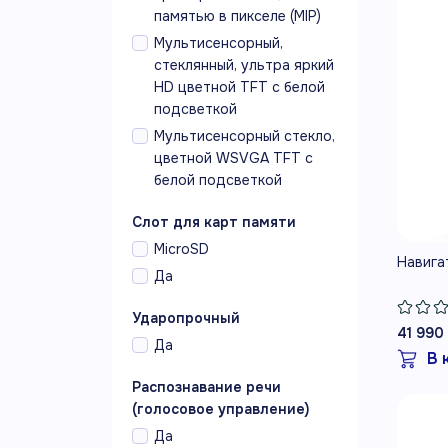
памятью в пикселе (MIP)
Мультисенсорный,
стеклянный, ультра яркий
HD цветной TFT с белой
подсветкой
Мультисенсорный стекло,
цветной WSVGA TFT с
белой подсветкой
Слот для карт памяти
MicroSD
Навига
Да
Ударопрочный
41 990
Да
В 
Распознавание речи
(голосовое управление)
Да