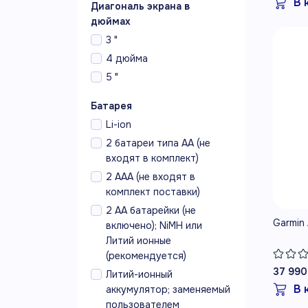
В 
Диагональ экрана в
дюймах
3 "
4 дюйма
5 "
Батарея
Li-ion
2 батареи типа AA (не
входят в комплект)
2 AAA (не входят в
комплект поставки)
2 AA батарейки (не
Garmin
включено); NiMH или
Литий ионные
(рекомендуется)
37 990
Литий-ионный
В 
аккумулятор; заменяемый
пользователем