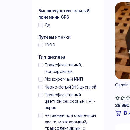
Высокочувствительный
приемник GPS
Да
Путевые точки
1000
Тип дисплея
Трансфлективный,
монохромный
Монохромный МИП
Garmin
Черно-белый ЖК-дисплей
Трансфлективный
цветной сенсорный TFT-
36 990
экран
В 
Читаемый при солнечном
свете, монохромный,
трансфлективный, с