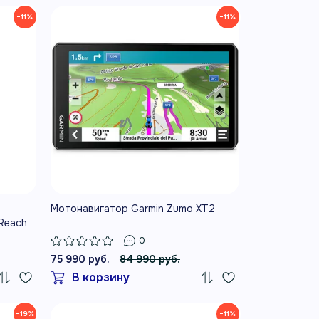
−11%
−11%
Мотонавигатор Garmin Zumo XT2
Reach
0
75 990 руб.
84 990 руб.
В корзину
−19%
−11%