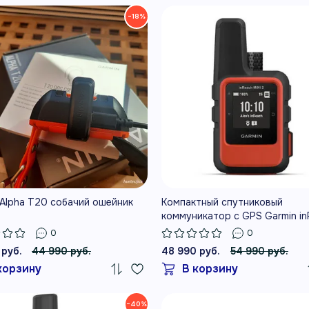
−18%
 Alpha T20 собачий ошейник
Компактный спутниковый
коммуникатор c GPS Garmin in
Mini 2 Огненно-красный
0
0
 руб.
44 990 руб.
48 990 руб.
54 990 руб.
корзину
В корзину
−40%