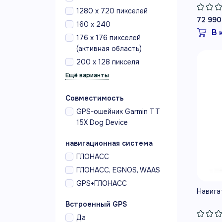
1280 х 720 пикселей
72 990
160 x 240
В 
176 х 176 пикселей
(активная область)
200 x 128 пикселя
Совместимость
GPS-ошейник Garmin TT
15X Dog Device
навигационная система
ГЛОНАСС
ГЛОНАСС, EGNOS, WAAS
GPS+ГЛОНАСС
Навига
Встроенный GPS
Да