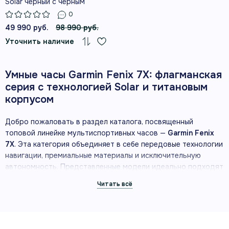
Solar черный с черным
силиконовым ремешком
0
49 990 руб.
98 990 руб.
Уточнить наличие
Умные часы Garmin Fenix 7X: флагманская
серия с технологией Solar и титановым
корпусом
Добро пожаловать в раздел каталога, посвященный
топовой линейке мультиспортивных часов —
Garmin Fenix
7X
. Эта категория объединяет в себе передовые технологии
навигации, премиальные материалы и исключительную
автономность. Представленные модели идеально подходят
для спортсменов, путешественников и ценителей надежных
аксессуаров, предлагая сочетание функциональности и
стиля. В нашем интернет-магазине вы найдете устройства с
официальной гарантией от надежного поставщика
продукции Garmin в России.