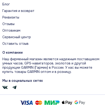
Блог
Fenix 7x
Черный
Гарантия и возврат
Черный
Solar
силиконовый
Реквизиты
Отзывы
Fenix 7X
Титановый синий
Sapphire
Белый
Оптовикам
(Mineral Blue) DLC
Solar
Сервисный центр
Оставить отзыв
Fenix 7X
Титановый угольно-
Силиконовый или
Sapphire
серый (Carbon Gray)
Титановый
О компании
Solar
DLC
браслет
Наш фирменный магазин является надежным поставщиком
умных часов, GPS-навигаторов, эхолотов и другой
Fenix 7X
продукции GARMIN (Гармин) в России. У нас вы можете
Коричневый
Sapphire
Титановый черный
купить товары GARMIN оптом и в розницу.
кожаный
Solar
Мы в социальных сетях
Выгодные условия покупки и сервис
Мы предлагаем конкурентные цены на продукцию Гармин:
стоимость моделей в данной категории варьируется в