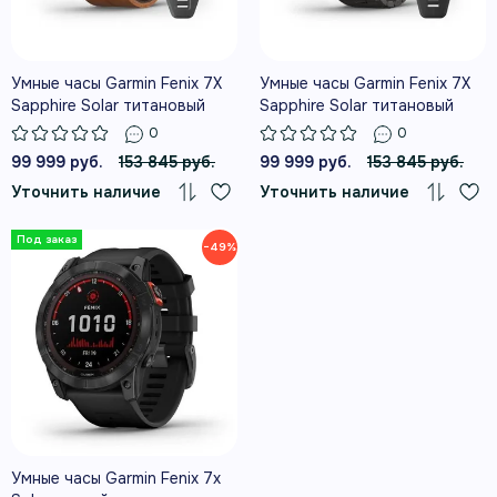
Умные часы Garmin Fenix 7X
Умные часы Garmin Fenix 7X
Sapphire Solar титановый
Sapphire Solar титановый
черный с коричневым
угольно-серый DLC с
0
0
кожаным ремешком
угольно-серым титановым
99 999 руб.
153 845 руб.
99 999 руб.
153 845 руб.
DLC браслетом
Уточнить наличие
Уточнить наличие
−49%
Умные часы Garmin Fenix 7x