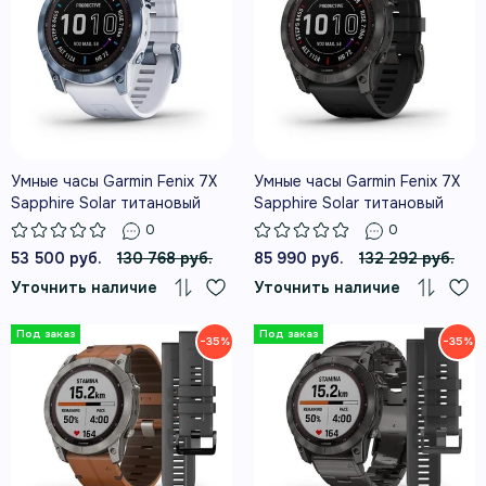
Умные часы Garmin Fenix 7X
Умные часы Garmin Fenix 7X
Sapphire Solar титановый
Sapphire Solar титановый
синий минерал DLC с белым
угольно-серый DLC с
0
0
ремешком
силиконовым ремешком
53 500 руб.
130 768 руб.
85 990 руб.
132 292 руб.
Уточнить наличие
Уточнить наличие
−35%
−35%