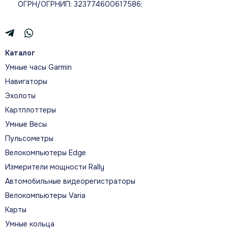
ОГРН/ОГРНИП: 323774600617586;
Каталог
О МОДЕЛИ
Умные часы Garmin
ДОЛЬШЕ В ПУТИ. СИЛЬНЕЕ
Навигаторы
КАЖДЫЙ ДЕНЬ.
Эхолоты
Картплоттеры
Прочные мультиспортивные GPS-часы fēnix 7X
Умные Весы
Sapphire Solar используют солнечную энергию
Пульсометры
через стекло Power Sapphire, увеличивая время
работы тренировочных, навигационных и
Велокомпьютеры Edge
оздоровительных функций.
Измерители мощности Rally
Автомобильные видеорегистраторы
Велокомпьютеры Varia
Карты
Умные кольца