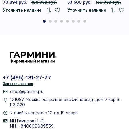
70 894 руб.
109 068 руб.
53 500 руб.
130 768 руб.
ремешком
Уточнить наличие
Уточнить наличие
Навигация по картам TopoActive
Europe и удобные обновления через
Wi‑Fi.
Слушайте музыку прямо с часов без
+7 (495)-131-27-77
смартфона.
Заказать звонок
shop@garminy.ru
121087, Москва, Багратионовский проезд, дом 7 кор 3 -
Е2-020
7 дней в неделю с 10 до 19 часов
Встроенный LED-фонарь пригодится
ИП Гамидов П. О.,
в темноте.
ИНН: 940600009559;