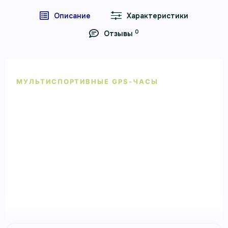
Описание
Характеристики
0
Отзывы
МУЛЬТИСПОРТИВНЫЕ GPS-ЧАСЫ
Умные часы Garmin Fenix 7X
Sapphire Solar титановый черный с
коричневым кожаным ремешком
Умные часы Garmin Fenix 7X Sapphire Solar
титановый черный с коричневым кожаным
ремешком — мультиспортивные GPS-часы Garmin
для тренировок, навигации и активного отдыха.
Артикул 010-02541-19