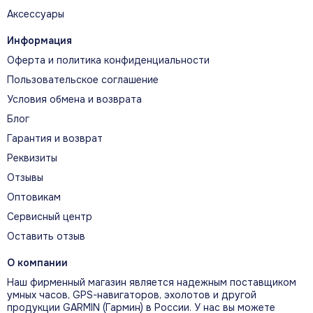
ГЛАВНЫЕ ВОЗМОЖНОСТИ
Аксессуары
Главные преимущества модели
Информация
Оферта и политика конфиденциальности
ВСТРОЕННЫЕ СПОРТИВНЫЕ
Пользовательское соглашение
ПРОФИЛИ
Условия обмена и возврата
Более 25 встроенных спортивных профилей
Блог
охватывают бег, велоспорт, плавание в
Гарантия и возврат
открытой воде, силовые тренировки и другие
занятия.
Реквизиты
Отзывы
Оптовикам
ГОРНЫЕ ЛЫЖИ И СНОУБОРД ВНЕ
Сервисный центр
ТРАСС
Оставить отзыв
Профили для лыж и сноуборда вне трасс
О компании
автоматически различают подъёмы и спуски
Наш фирменный магазин является надежным поставщиком
и ведут раздельную статистику.
умных часов, GPS-навигаторов, эхолотов и другой
продукции GARMIN (Гармин) в России. У нас вы можете