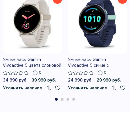
ДО 11 ДНЕЙ РАБОТЫ
BODY BATTERY, ОЦЕНКА СНА,
МОНИТОРИНГ СТРЕССА И ДРУГИЕ
ПОКАЗАТЕЛИ
Умные часы Garmin
Умные часы Garmin
Vivoactive 5 цвета слоновой
Vivoactive 5 синие с
кости с золотистым безелем
металлически-синим
0
0
и силиконовым ремешком
безелем и силиконовым
34 990 руб.
39 990 руб.
24 990 руб.
29 990 руб.
ремешком
Уточнить наличие
Уточнить наличие
РАСШИРЕННЫЕ ФИТНЕС-ФУНКЦИИ