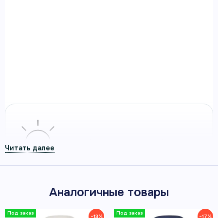
Умные часы Garmin Vivoactive 6
темно-серые с черным ремешком
Умные часы Garmin Vivoactive 6 темно-серые с
черным ремешком — смарт-часы Garmin для
здоровья, спорта и повседневной активности.
Артикул 010-02985-00
ЯРКИЙ AMOLED-ДИСПЛЕЙ
Аналогичные товары
−13%
−17%