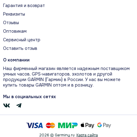
Гарантия и возврат
ПЕРСОНАЛЬНЫЙ ТРЕНЕР ПО СНУ
Реквизиты
Тренер по сну оценивает ночной отдых,
Отзывы
рекомендует его продолжительность и
Оптовикам
помогает улучшать режим.
Сервисный центр
Оставить отзыв
О компании
ВСТРОЕННЫЕ СПОРТИВНЫЕ
ПРОФИЛИ
Наш фирменный магазин является надежным поставщиком
умных часов, GPS-навигаторов, эхолотов и другой
Более 25 встроенных спортивных профилей
продукции GARMIN (Гармин) в России. У нас вы можете
охватывают бег, велоспорт, плавание в
купить товары GARMIN оптом и в розницу.
открытой воде, силовые тренировки и другие
Мы в социальных сетях
занятия.
БОЛЕЕ 100 ВАРИАНТОВ
АКТИВНОСТИ
2026 © Garminy.ru.
Карта сайта