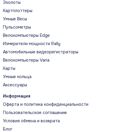
Эхолоты
vívoactive 6 объединяют яркий цветной дисплей, до
11 дней работы и функции здоровья и фитнеса,
Картплоттеры
помогая лучше понимать реакцию организма на
Умные Весы
нагрузку и восстановление.
Пульсометры
Велокомпьютеры Edge
Измерители мощности Rally
Автомобильные видеорегистраторы
Велокомпьютеры Varia
ГЛАВНЫЕ ВОЗМОЖНОСТИ
Карты
Возможности на каждый день
Умные кольца
Аксессуары
МОНИТОРИНГ ЭНЕРГИИ BODY
BATTERY
Информация
Оферта и политика конфиденциальности
Body Battery оценивает запас энергии
организма и показывает, как на него влияют
Пользовательское соглашение
сон, активность и стресс.
Условия обмена и возврата
Блог