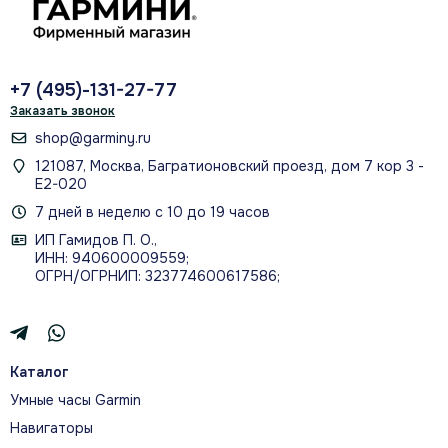
РАБОТАЕТ С GARMIN CONNECT НА
IPHONE И ANDROID
+7 (495)-131-27-77
Заказать звонок
shop@garminy.ru
121087, Москва, Багратионовский проезд, дом 7 кор 3 -
УВЕДОМЛЕНИЯ, GARMIN PAY И
Е2-020
ХРАНЕНИЕ МУЗЫКИ
7 дней в неделю с 10 до 19 часов
ИП Гамидов П. О.,
ИНН: 940600009559;
ОГРН/ОГРНИП: 323774600617586;
О МОДЕЛИ
Каталог
ЛУЧШЕ ПОНИМАЙТЕ СВОЙ
Умные часы Garmin
ОРГАНИЗМ
Навигаторы