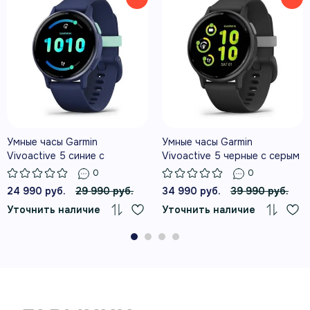
ДО 11 ДНЕЙ РАБОТЫ В РЕЖИМЕ
СМАРТ-ЧАСОВ
Умные часы Garmin
Умные часы Garmin
ПОДРОБНАЯ АНАЛИТИКА
Vivoactive 5 синие с
Vivoactive 5 черные с серым
ЗДОРОВЬЯ И САМОЧУВСТВИЯ
металлически-синим
безелем и силиконовым
0
0
безелем и силиконовым
ремешком
24 990 руб.
29 990 руб.
34 990 руб.
39 990 руб.
ремешком
Уточнить наличие
Уточнить наличие
РАСШИРЕННЫЕ ФИТНЕС-ФУНКЦИИ