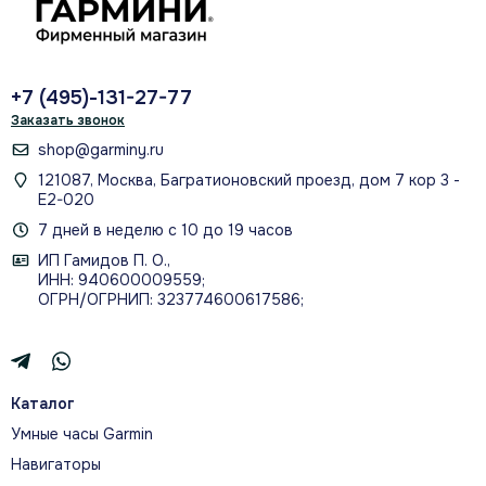
+7 (495)-131-27-77
ПРИЛОЖЕНИЕ GARMIN CONNECT
Заказать звонок
ДЛЯ IPHONE И ANDROID
shop@garminy.ru
121087, Москва, Багратионовский проезд, дом 7 кор 3 -
Е2-020
7 дней в неделю с 10 до 19 часов
ИП Гамидов П. О.,
МУЗЫКА И БЕСКОНТАКТНАЯ
ИНН: 940600009559;
ОПЛАТА GARMIN PAY
ОГРН/ОГРНИП: 323774600617586;
Каталог
Умные часы Garmin
О МОДЕЛИ
Навигаторы