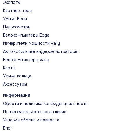
УЗНАЙТЕ СЕБЯ ЛУЧШЕ
Эхолоты
Картплоттеры
vívoactive 5 объединяют расширенные функции
Умные Весы
здоровья и фитнеса и помогают планировать
Пульсометры
активность для достижения личных целей.
Велокомпьютеры Edge
Измерители мощности Rally
Автомобильные видеорегистраторы
Велокомпьютеры Varia
ГЛАВНЫЕ ВОЗМОЖНОСТИ
Карты
Возможности на каждый день
Умные кольца
Аксессуары
МОНИТОРИНГ ЭНЕРГИИ BODY
Информация
BATTERY
Оферта и политика конфиденциальности
Body Battery оценивает запас энергии
Пользовательское соглашение
организма и показывает, как на него влияют
Условия обмена и возврата
сон, активность и стресс.
Блог