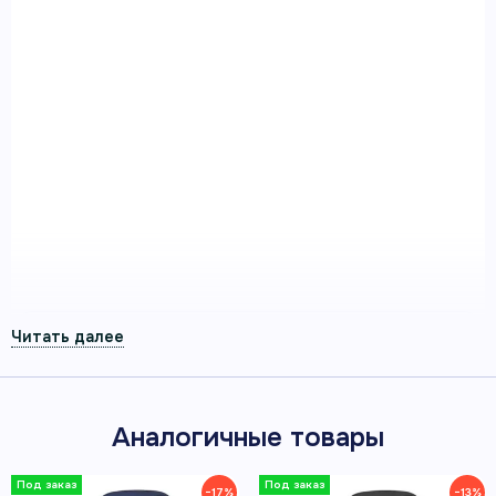
Умные часы Garmin Vivoactive 5
цвета слоновой кости с
золотистым безелем и
силиконовым ремешком
Умные часы Garmin Vivoactive 5 цвета слоновой
кости с золотистым безелем и силиконовым
ремешком — смарт-часы Garmin для здоровья,
спорта и повседневной активности.
Артикул 010-02862-11
ЯРКИЙ СЕНСОРНЫЙ AMOLED-
ДИСПЛЕЙ 1,2″
Аналогичные товары
−17%
−13%