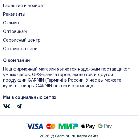
Гарантия и возврат
Реквизиты
ПЕРСОНАЛЬНЫЙ ТРЕНЕР ПО СНУ
Отзывы
Тренер по сну оценивает ночной отдых,
Оптовикам
рекомендует его продолжительность и
Сервисный центр
помогает улучшать режим.
Оставить отзыв
О компании
ВСТРОЕННЫЕ СПОРТИВНЫЕ
Наш фирменный магазин является надежным поставщиком
умных часов, GPS-навигаторов, эхолотов и другой
ПРОФИЛИ
продукции GARMIN (Гармин) в России. У нас вы можете
Более 25 встроенных спортивных профилей
купить товары GARMIN оптом и в розницу.
охватывают бег, велоспорт, плавание в
Мы в социальных сетях
открытой воде, силовые тренировки и другие
занятия.
ЭФФЕКТ ТРЕНИРОВКИ И ВРЕМЯ
2026 © Garminy.ru.
Карта сайта