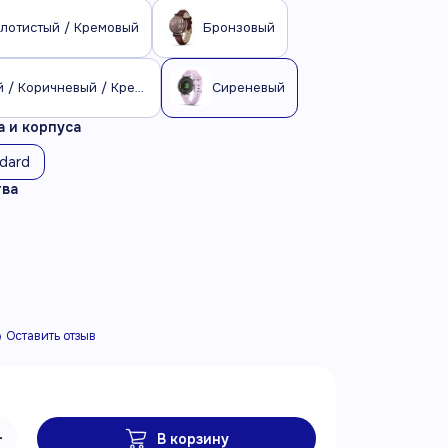
олотистый / Кремовый
Бронзовый
Золотистый / Коричневый / Кремовый
Сиреневый
 и корпуса
ndard
тва
Оставить отзыв
В корзину