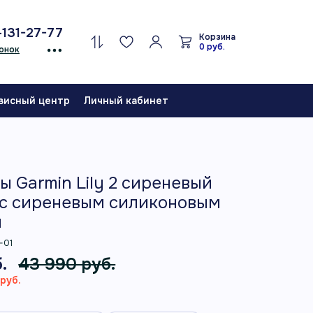
-131-27-77
Корзина
0 руб.
онок
висный центр
Личный кабинет
ы Garmin Lily 2 сиреневый
 с сиреневым силиконовым
м
-01
.
43 990 руб.
руб.