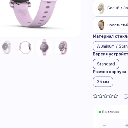
Белый / З
Материал стекла
Aluminum / Sta
Версия устройс
Standard
Размер корпуса
35 мм