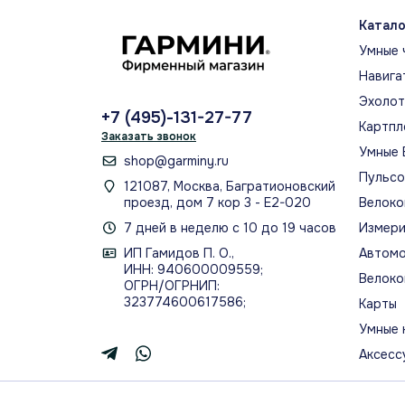
узо
Катало
соч
Умные 
экр
зап
Навига
Эхоло
+7 (495)-131-27-77
Картпл
Заказать звонок
ОЦ
Умные 
shop@garminy.ru
Пульс
Оце
121087, Москва, Багратионовский
проезд, дом 7 кор 3 - Е2-020
Велоко
дых
вос
7 дней в неделю с 10 до 19 часов
Измери
ИП Гамидов П. О.,
Автомо
ИНН: 940600009559;
Велоко
ОГРН/ОГРНИП:
323774600617586;
Карты
ДИЗА
Умные 
Офи
Аксесс