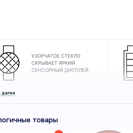
иконовым ремешком
 часы Garmin Lily 2 сиреневый металлик с сиреневым
-часы Garmin для здоровья, спорта и повседневной акт
л 010-02839-01
УЗОРЧАТОЕ СТЕКЛО
СКРЫВАЕТ ЯРКИЙ
СЕНСОРНЫЙ ДИСПЛЕЙ
КОМПАКТНЫЕ СМАРТ-ЧАСЫ
В МЕТАЛЛИЧЕСКОМ КОРПУСЕ
логичные товары