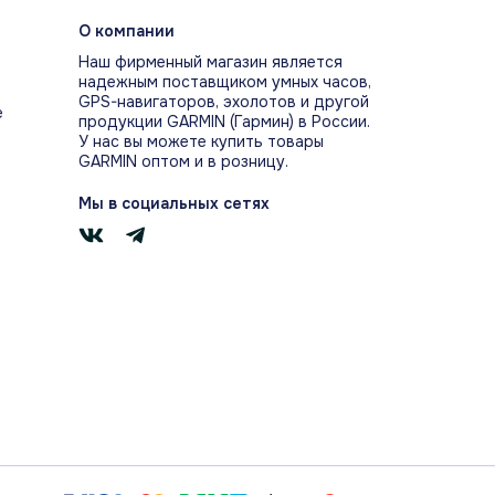
изма и показывает, как на него влияют
О компании
ктивность и стресс.
Наш фирменный магазин является
надежным поставщиком умных часов,
GPS-навигаторов, эхолотов и другой
е
продукции GARMIN (Гармин) в России.
У нас вы можете купить товары
GARMIN оптом и в розницу.
ИВНОСТЬ И СПОРТИВНЫЕ
Мы в социальных сетях
ФИЛИ
отслеживают шаги, калории и минуты
сивности и предлагают профили для
, йоги, тенниса, гольфа, танцев и
ых занятий.
и