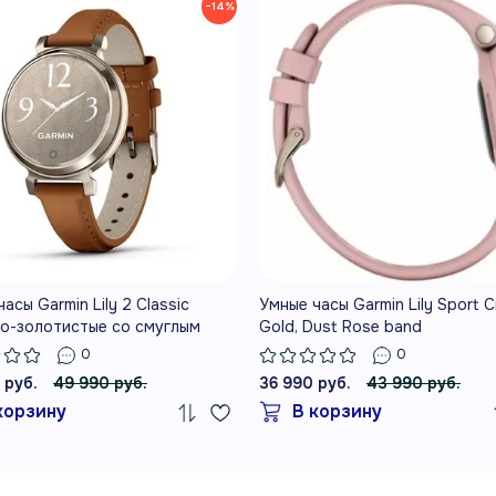
−14%
МОНИТОРИНГ АКТИВНОСТИ
И СПОРТИВНЫЕ ПРОФИЛИ
Скрытый дисплей под уз
ДЕЛИ
на изящные классически
НО, НО
помогают лучше понимат
ОЖИДАННО
асы Garmin Lily 2 Classic
Умные часы Garmin Lily Sport 
НЫЕ ВОЗМОЖНОСТИ
о-золотистые со смуглым
Gold, Dust Rose band
можности на каждый день
ым ремешком
0
0
 руб.
49 990 руб.
36 990 руб.
43 990 руб.
корзину
В корзину
МПАКТНЫЙ И СТИЛЬНЫЙ
МОНИ
ЗАЙН
BATT
пактный металлический корпус,
Body 