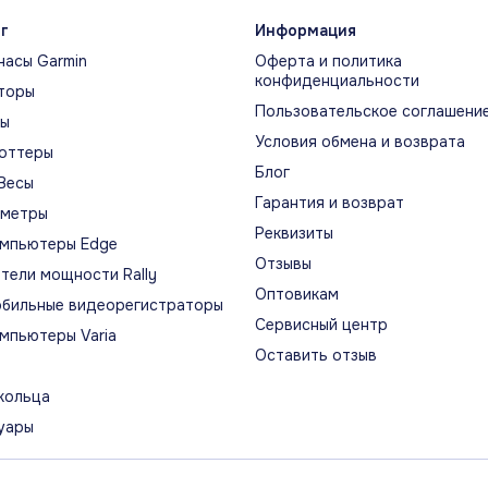
рчатое стекло и сменные ремешки легко
орган
г
Информация
етаются с разными образами, а яркий
сон, а
часы Garmin
Оферта и политика
ан появляется по касанию или повороту
конфиденциальности
ястья.
торы
Пользовательское соглашени
ты
Условия обмена и возврата
оттеры
Блог
ЕНКА СНА
АКТ
Весы
Гарантия и возврат
ПРО
ометры
нка сна, стадии, пульс, стресс, Pulse Ox и
Реквизиты
Часы 
мпьютеры Edge
ание помогают понять качество ночного
Отзывы
интен
становления.
тели мощности Rally
Оптовикам
кардио
бильные видеорегистраторы
силов
Сервисный центр
мпьютеры Varia
Оставить отзыв
ЙН И ВОЗМОЖНОСТИ
кольца
циальная визуальная история модел
уары