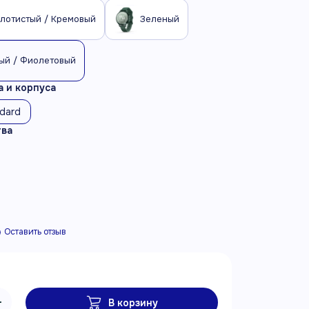
олотистый / Кремовый
Зеленый
ый / Фиолетовый
 и корпуса
ndard
тва
Оставить отзыв
В корзину