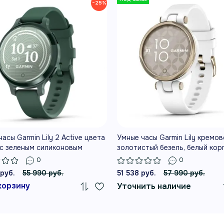
−25%
КРУГЛОСУТОЧНЫЙ
МОНИТОРИНГ ПУЛЬСА И
ПОКАЗАТЕЛЕЙ ЗДОРОВЬЯ
Lily 2 Active объединяю
ДЕЛИ
стеклом, встроенный GP
ИВНЫЙ СТИЛЬ
компактном корпусе для
КАЖДЫЙ ДЕНЬ
асы Garmin Lily 2 Active цвета
Умные часы Garmin Lily кремов
НЫЕ ВОЗМОЖНОСТИ
 с зеленым силиконовым
золотистый безель, белый кор
можности на каждый день
ком
силиконовый ремешок
0
0
 руб.
55 990 руб.
51 538 руб.
57 990 руб.
корзину
Уточнить наличие
МПАКТНЫЙ И СТИЛЬНЫЙ
ВСТ
ЗАЙН
Встро
пактный металлический корпус,
маршр