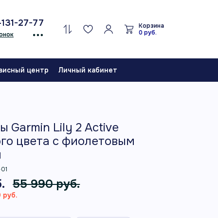
-131-27-77
Корзина
0 руб.
онок
висный центр
Личный кабинет
 Garmin Lily 2 Active
го цвета с фиолетовым
м
-01
.
55 990 руб.
 руб.