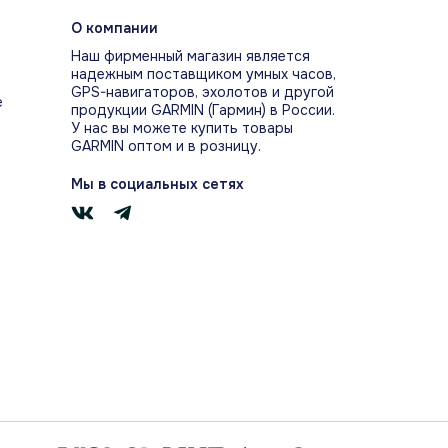
жек без смартфона.
О компании
Наш фирменный магазин является
надежным поставщиком умных часов,
GPS-навигаторов, эхолотов и другой
е
продукции GARMIN (Гармин) в России.
У нас вы можете купить товары
GARMIN оптом и в розницу.
НКА СНА
Мы в социальных сетях
 сна, стадии, пульс, стресс, Pulse Ox и
ие помогают понять качество ночного
ановления.
и