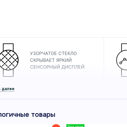
летовым ремешком
 часы Garmin Lily 2 Active серебряного цвета с фиол
n для здоровья, спорта и повседневной активности.
л 010-02891-01
УЗОРЧАТОЕ СТЕКЛО
СКРЫВАЕТ ЯРКИЙ
СЕНСОРНЫЙ ДИСПЛЕЙ
ДО 9 ДНЕЙ РАБОТЫ
логичные товары