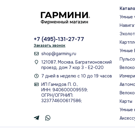
узо
Катало
соч
Умные 
экр
зап
Навига
Эхоло
+7 (495)-131-27-77
Картпл
Заказать звонок
МО
Умные 
shop@garminy.ru
BA
Пульс
121087, Москва, Багратионовский
Bod
проезд, дом 7 кор 3 - Е2-020
Велоко
орг
7 дней в неделю с 10 до 19 часов
Измери
сон
ИП Гамидов П. О.,
Автомо
ИНН: 940600009559;
Велоко
ОГРН/ОГРНИП:
ДИЗА
323774600617586;
Карты
Офи
Умные 
Аксесс