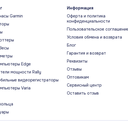
рчатое стекло и сменные ремешки легко
пробе
г
Информация
етаются с разными образами, а яркий
часы Garmin
Оферта и политика
ан появляется по касанию или повороту
конфиденциальности
ястья.
торы
Пользовательское соглашени
ты
Условия обмена и возврата
оттеры
Блог
НИТОРИНГ ЭНЕРГИИ BODY
ОЦЕ
Весы
Гарантия и возврат
TTERY
ометры
Оценка
Реквизиты
y Battery оценивает запас энергии
мпьютеры Edge
дыхан
Отзывы
анизма и показывает, как на него влияют
восст
тели мощности Rally
, активность и стресс.
Оптовикам
бильные видеорегистраторы
Сервисный центр
мпьютеры Varia
ЙН И ВОЗМОЖНОСТИ
Оставить отзыв
циальная визуальная история модел
кольца
уары