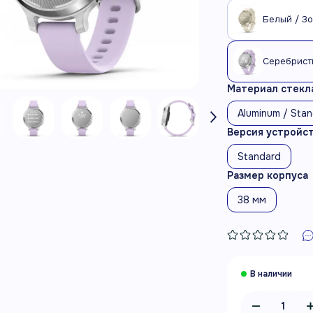
Белый / З
Серебрист
Материал стекла
Aluminum / Sta
Версия устройс
Standard
Размер корпуса
38 мм