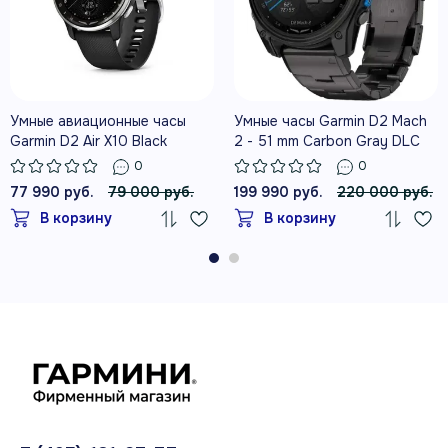
Как погода? Знайте NEXRAD, METAR,
TAF и MOS. И получайте
Умные авиационные часы
Умные часы Garmin D2 Mach
настраиваемые оповещения об
Garmin D2 Air X10 Black
2 - 51 mm Carbon Gray DLC
изменениях.
Titanium
0
0
77 990 руб.
79 000 руб.
199 990 руб.
220 000 руб.
В корзину
В корзину
См. информацию об аэропорте
назначения, включая частоты и
выравнивание взлетно-посадочной
полосы.
Сверьте свое самочувствие с
данными о состоянии здоровья,