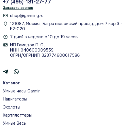
+7 (495)-131-27-77
отслеживанием стресса,
Заказать звонок
мониторингом сна и многим другим.
shop@garminy.ru
121087, Москва, Багратионовский проезд, дом 7 кор 3 -
Е2-020
Двигайтесь с помощью спортивных
7 дней в неделю с 10 до 19 часов
приложений, анимированных
ИП Гамидов П. О.,
тренировок и показателей
ИНН: 940600009559;
результативности.
ОГРН/ОГРНИП: 323774600617586;
Каталог
О МОДЕЛИ
Умные часы Garmin
УСКОРИТЕ ПРИКЛЮЧЕНИЯ
Навигаторы
Эхолоты
Эти смарт-часы для авиаторов премиум-класса с
Картплоттеры
классическим стилем и ярким сенсорным дисплеем
Умные Весы
AMOLED предлагают передовые инструменты для