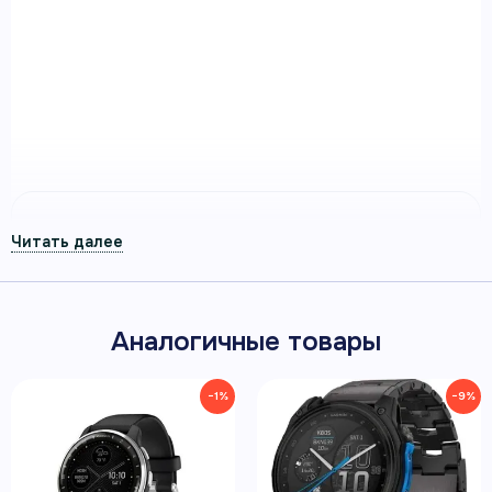
Умные авиационные часы Garmin D2™ Mach 1 с
титановым браслетом — авиационные GPS-часы
Garmin для полётов, навигации и повседневного
использования.
Артикул 010-02582-51
Куда? Навигация с помощью
всемирной авиационной базы
данных, движущейся карты и HSI.
Аналогичные товары
−1%
−9%
Расширьте свой диапазон благодаря
до 11 дней автономной работы в
режиме умных часов.