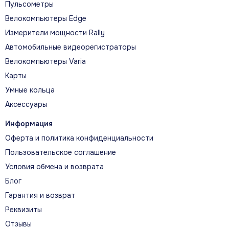
Пульсометры
полета, а также функции для здоровья и фитнеса,
которые улучшат вашу жизнь пилота.
Велокомпьютеры Edge
Измерители мощности Rally
Автомобильные видеорегистраторы
Велокомпьютеры Varia
Карты
ГЛАВНЫЕ ВОЗМОЖНОСТИ
Умные кольца
Ключевые авиационные
Аксессуары
возможности
Информация
Оферта и политика конфиденциальности
АВИАЦИОННАЯ НАВИГАЦИЯ DIRECT-
Пользовательское соглашение
TO
Условия обмена и возврата
Direct-to прокладывает курс к выбранному
Блог
авиационному объекту или точке из
Гарантия и возврат
глобальной базы данных.
Реквизиты
Отзывы