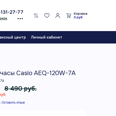
-131-27-77
Корзина
0 руб.
онок
висный центр
Личный кабинет
часы Casio AEQ-120W-7A
-7A
.
8 490 руб.
руб.
Оставить отзыв