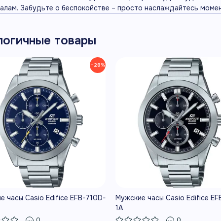
алам. Забудьте о беспокойстве – просто наслаждайтесь моме
логичные товары
−28%
е часы Casio Edifice EFB-710D-
Мужские часы Casio Edifice EF
1A
0
0