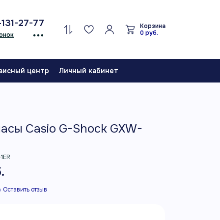
-131-27-77
Корзина
0 руб.
онок
висный центр
Личный кабинет
асы Casio G-Shock GXW-
1ER
.
Оставить отзыв