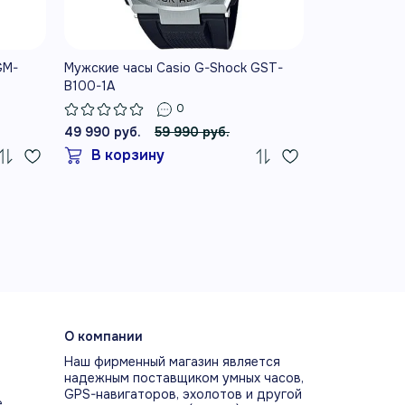
GM-
Мужские часы Casio G-Shock GST-
Мужские часы
B100-1A
1A
0
49 990 руб.
59 990 руб.
19 990 руб.
В корзину
В корз
О компании
Наш фирменный магазин является
надежным поставщиком умных часов,
GPS-навигаторов, эхолотов и другой
е