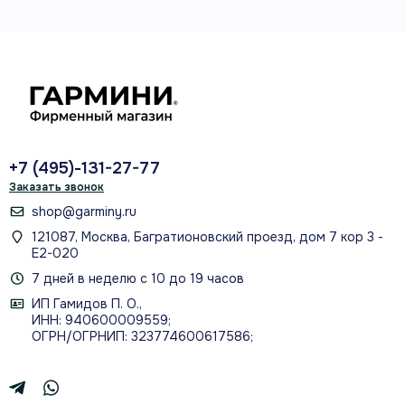
Fast / Fun + GPX
варианты маршрута, импорт и обмен поездками
О МОДЕЛИ
+7 (495)-131-27-77
Чёткие подсказки без
Заказать звонок
перегруженной карты
shop@garminy.ru
121087, Москва, Багратионовский проезд, дом 7 кор 3 -
Маршрут строится в приложении Beeline на
Е2-020
совместимом смартфоне, после чего Moto II
7 дней в неделю с 10 до 19 часов
выводит главное на отдельный экран в поле
ИП Гамидов П. О.,
ИНН: 940600009559;
зрения. Можно выбрать быстрый или более
ОГРН/ОГРНИП: 323774600617586;
извилистый маршрут, импортировать GPX,
пропускать точки, использовать режим