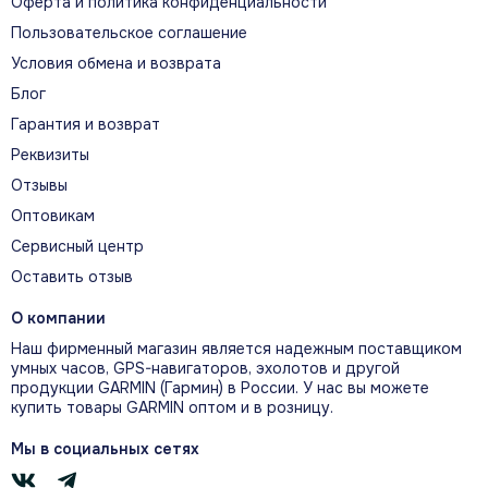
Оферта и политика конфиденциальности
Пошаговые подсказки одним
Пользовательское соглашение
взглядом
Условия обмена и возврата
Следующий манёвр, скорость, ETA и
Блог
компактная мини‑карта выводятся без
Гарантия и возврат
перегруженной картографии. Световые и
Реквизиты
звуковые сигналы заранее предупреждают о
Отзывы
повороте.
Оптовикам
Сервисный центр
Оставить отзыв
О компании
Наш фирменный магазин является надежным поставщиком
умных часов, GPS-навигаторов, эхолотов и другой
продукции GARMIN (Гармин) в России. У нас вы можете
купить товары GARMIN оптом и в розницу.
Мы в социальных сетях