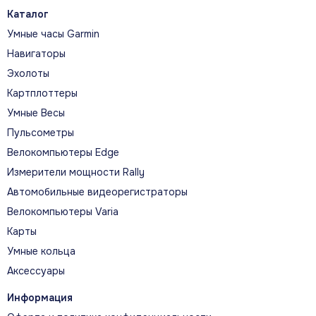
компаса, записывать поездку и
Каталог
просматривать итоговую статистику.
Умные часы Garmin
Навигаторы
Эхолоты
КЛЮЧЕВЫЕ СЦЕНАРИИ
Картплоттеры
Главное в реальной
Умные Весы
эксплуатации
Пульсометры
Велокомпьютеры Edge
Измерители мощности Rally
Автомобильные видеорегистраторы
Велокомпьютеры Varia
Карты
Умные кольца
Аксессуары
Информация