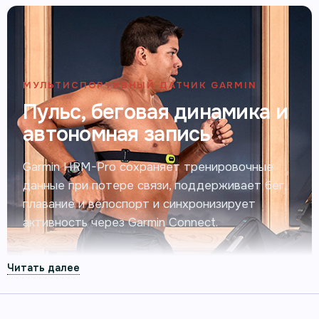
МУЛЬТИСПОРТИВНЫЙ ДАТЧИК GARMIN
Пульс, беговая динамика и
автономная запись
Garmin HRM-Pro сохраняет тренировочные
данные при потере связи, поддерживает бег,
плавание и велоспорт и синхронизирует
активность через Garmin Connect.