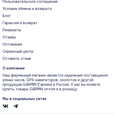
Пользовательское соглашение
Условия обмена и возврата
Блог
Гарантия и возврат
Реквизиты
Отзывы
Оптовикам
Сервисный центр
Оставить отзыв
О компании
Наш фирменный магазин является надежным поставщиком
До года работы
умных часов, GPS-навигаторов, эхолотов и другой
продукции GARMIN (Гармин) в России. У нас вы можете
Сменная батарейка CR2032 рассчитана на
купить товары GARMIN оптом и в розницу.
срок до 12 месяцев при триатлонных
тренировках около часа в день.
Мы в социальных сетях