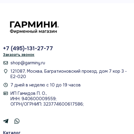
водозащита
59 г
масса
ANT + 3 BLE
+7 (495)-131-27-77
Заказать звонок
подключения
shop@garminy.ru
121087, Москва, Багратионовский проезд, дом 7 кор 3 -
Е2-020
7 дней в неделю с 10 до 19 часов
ИП Гамидов П. О.,
ТРЕНИРОВОЧНАЯ АНАЛИТИКА
ИНН: 940600009559;
ОГРН/ОГРНИП: 323774600617586;
Что измеряет и передаёт
HRM-Pro
Каталог