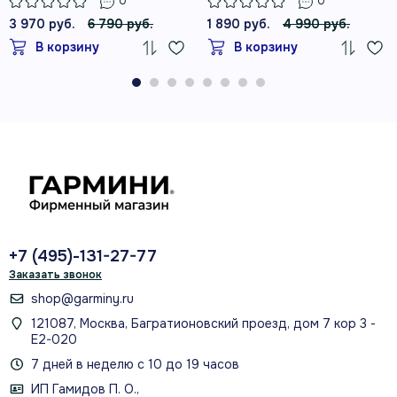
производитель
0
0
3 970 руб.
6 790 руб.
1 890 руб.
4 990 руб.
В корзину
В корзину
USB‑A со стороны источника;
фирменный разъём Garmin со
стороны устройства
установка или интерфейс
до заказа
сверить модель и совместимость
+7 (495)-131-27-77
Заказать звонок
shop@garminy.ru
ПРАКТИЧЕСКИЕ ДЕТАЛИ
121087, Москва, Багратионовский проезд, дом 7 кор 3 -
Е2-020
Как использовать и что
7 дней в неделю с 10 до 19 часов
проверить
ИП Гамидов П. О.,