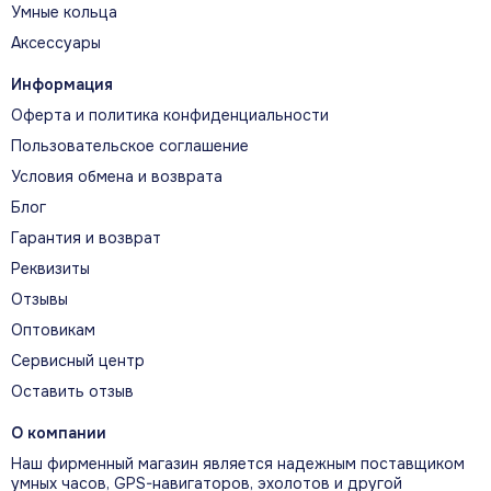
Умные кольца
Аксессуары
Установка
Информация
Перед подключением очистите и высушите
контакты. Используйте исправный источник
Оферта и политика конфиденциальности
питания с параметрами, допустимыми для
Пользовательское соглашение
вашего устройства.
Условия обмена и возврата
Блог
Гарантия и возврат
Реквизиты
Проверка перед заказом
Отзывы
Сверьте артикул 010-12157-10, фотографию
Оптовикам
разъёма или крепления и точное название
Сервисный центр
вашего устройства. Это особенно важно
Оставить отзыв
для аксессуаров разных поколений Garmin.
О компании
Наш фирменный магазин является надежным поставщиком
умных часов, GPS-навигаторов, эхолотов и другой