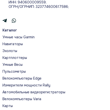
ИНН: 940600009559;
ОГРН/ОГРНИП: 323774600617586;
Назначение
Кабель предназначен для зарядки
Каталог
совместимого устройства Garmin и обмена
данными с компьютером или подходящим
Умные часы Garmin
источником питания.
Навигаторы
Эхолоты
Картплоттеры
Умные Весы
Совместимость
Пульсометры
Заявленная совместимость: Vivoactive. Для
Велокомпьютеры Edge
старых и новых поколений с похожим
Измерители мощности Rally
названием разъёмы или крепления могут
Автомобильные видеорегистраторы
отличаться.
Велокомпьютеры Varia
Карты