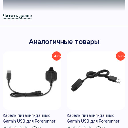
КОРОТКО О ТОВАРЕ
Главное перед покупкой
Аналогичные товары
Перед заказом важно подтвердить точную
модификацию, совместимость и комплект
−42%
−62%
поставки: у похожих устройств эти параметры
могут заметно различаться.
010-12157-10
артикул
Кабель питания-данных
Кабель питания-данных
Garmin
Garmin USB для Forerunner
Garmin USB для Forerunner
920 XT