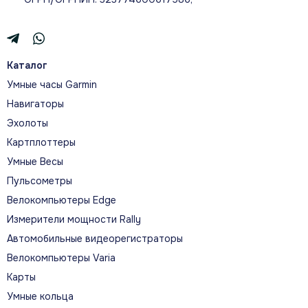
Назначение
Кабель предназначен для зарядки
Каталог
совместимого устройства Garmin и обмена
данными с компьютером или подходящим
Умные часы Garmin
источником питания.
Навигаторы
Эхолоты
Картплоттеры
Умные Весы
Совместимость
Пульсометры
Заявленная совместимость: Descent. Для
Велокомпьютеры Edge
старых и новых поколений с похожим
Измерители мощности Rally
названием разъёмы или крепления могут
Автомобильные видеорегистраторы
отличаться.
Велокомпьютеры Varia
Карты
Умные кольца