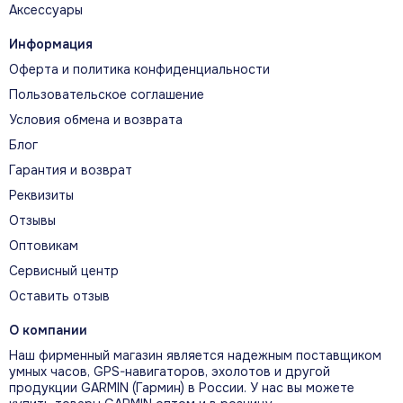
Аксессуары
Установка
Информация
Перед подключением очистите и высушите
контакты. Используйте исправный источник
Оферта и политика конфиденциальности
питания с параметрами, допустимыми для
Пользовательское соглашение
вашего устройства.
Условия обмена и возврата
Блог
Гарантия и возврат
Реквизиты
Проверка перед заказом
Отзывы
Сверьте артикул 010-12906-00,
Оптовикам
фотографию разъёма или крепления и
Сервисный центр
точное название вашего устройства. Это
Оставить отзыв
особенно важно для аксессуаров разных
поколений Garmin.
О компании
Наш фирменный магазин является надежным поставщиком
умных часов, GPS-навигаторов, эхолотов и другой
продукции GARMIN (Гармин) в России. У нас вы можете