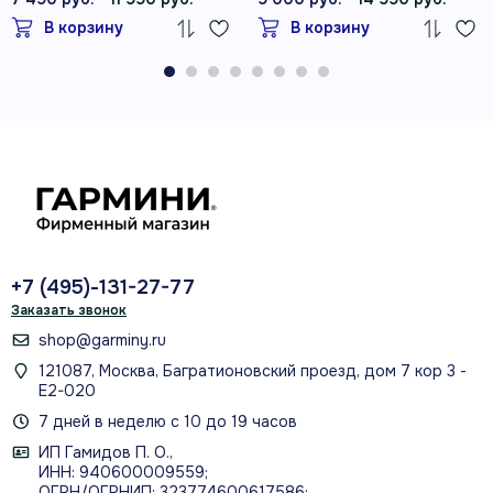
В корзину
В корзину
USB‑A со стороны источника;
фирменный разъём Garmin со
стороны устройства
установка или интерфейс
до заказа
сверить модель и совместимость
+7 (495)-131-27-77
Заказать звонок
shop@garminy.ru
ПРАКТИЧЕСКИЕ ДЕТАЛИ
121087, Москва, Багратионовский проезд, дом 7 кор 3 -
Е2-020
Как использовать и что
7 дней в неделю с 10 до 19 часов
проверить
ИП Гамидов П. О.,
ИНН: 940600009559;
ОГРН/ОГРНИП: 323774600617586;