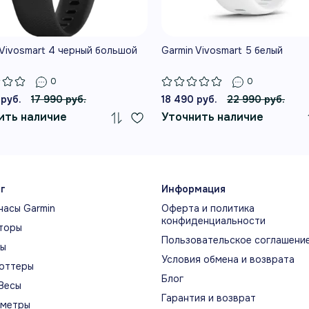
ИМ КОНТРОЛЕМ
НЫЕ ВОЗМОЖНОСТИ
 Vivosmart 4 черный большой
Garmin Vivosmart 5 белый
можности на каждый день
0
0
 руб.
17 990 руб.
18 490 руб.
22 990 руб.
ЛЬС НА ЗАПЯСТЬЕ
МОНИ
ить наличие
Уточнить наличие
BATT
ический датчик непрерывно измеряет
Body 
ьс и помогает оценивать интенсивность
энерг
рузки во время тренировок и в течение
подхо
.
г
Информация
часы Garmin
Оферта и политика
конфиденциальности
торы
ЛЬСОКСИМЕТР PULSE OX
ОЦЕ
Пользовательское соглашени
ты
МОН
ьсоксиметр Pulse Ox оценивает
Условия обмена и возврата
оттеры
Часы 
ыщение крови кислородом во время
Блог
Весы
быстр
рствования и сна.
Гарантия и возврат
ометры
показ