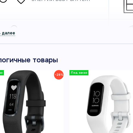
ПРОФИЛИ ДЛЯ ХОДЬБЫ,
БЕГА, ЙОГИ, ВЕЛОСПОРТА И
ДРУГИХ ЗАНЯТИЙ
логичные товары
−28%
СООБЩЕНИЯ, ВЫЗОВЫ И
УВЕДОМЛЕНИЯ
СОПРЯЖЁННОГО
СМАРТФОНА
Компактный и простой v
ДЕЛИ
активность и основные п
РОВЬЕ ПОД