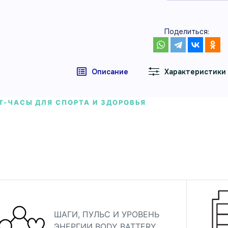
Поделиться:
Описание
Характеристики
Т-ЧАСЫ ДЛЯ СПОРТА И ЗДОРОВЬЯ
in Vivosmart 5 цвета мяты
n Vivosmart 5 цвета мяты — смарт-часы Garmin для здо
ности.
л 010-02645-12
ШАГИ, ПУЛЬС И УРОВЕНЬ
ЭНЕРГИИ BODY BATTERY