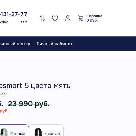
-131-27-77
Корзина
0 руб.
онок
висный центр
Личный кабинет
vosmart 5 цвета мяты
-12
.
23 990 руб.
руб.
Мятный
Черный