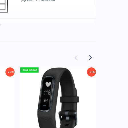
ОЦЕНКА СНА ПОМОГАЕТ
ПОНЯТЬ КАЧЕСТВО
НОЧНОГО ОТДЫХА
−20%
−21%
GPS СМАРТФОНА ДЛЯ
ЗАПИСИ ПРОГУЛОК,
ПРОБЕЖЕК И ВЕЛОПОЕЗДОК
ívosmart 5 комфортно отслеживает
оказатели здоровья в течение всего дня.