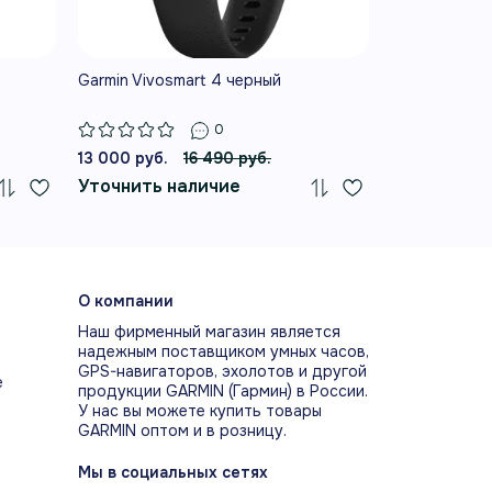
Garmin Vivosmart 4 черный
Garmin Vivos
размер)
0
13 000 руб.
16 490 руб.
18 490 руб.
ТОРИНГ ЭНЕРГИИ BODY
Уточнить наличие
Уточнить 
ERY
Battery показывает изменение запаса
ии в течение дня и помогает выбирать
дящее время для нагрузки и отдыха.
О компании
Наш фирменный магазин является
надежным поставщиком умных часов,
GPS-навигаторов, эхолотов и другой
НКА И РАСШИРЕННЫЙ
е
продукции GARMIN (Гармин) в России.
ИТОРИНГ СНА
У нас вы можете купить товары
GARMIN оптом и в розницу.
анализируют лёгкий, глубокий и
ый сон, присваивают оценку и
Мы в социальных сетях
ывают данные в специальном виджете.