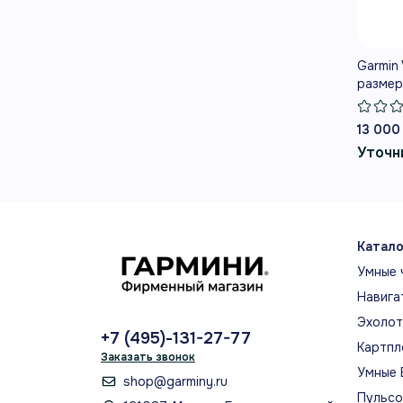
ВАШ
ГЛАВ
Garmin
Воз
размер
13 000
ПУ
Уточн
Опт
пул
наг
дня
Катало
Умные 
Навига
ПУ
Эхоло
+7 (495)-131-27-77
Пул
Картпл
Заказать звонок
нас
Умные 
бод
shop@garminy.ru
Пульс