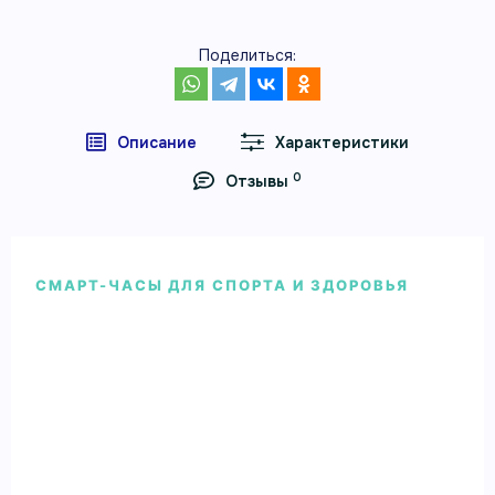
Поделиться:
Описание
Характеристики
0
Отзывы
СМАРТ-ЧАСЫ ДЛЯ СПОРТА И ЗДОРОВЬЯ
Garmin Vivosmart 4 черный
большой размер
Garmin Vivosmart 4 черный большой размер —
смарт-часы Garmin для здоровья, спорта и
повседневной активности.
Артикул 010-01995-23