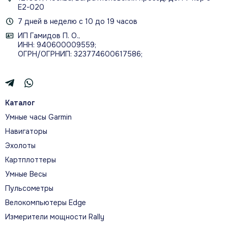
Е2-020
До 7 дней работы
7 дней в неделю с 10 до 19 часов
ИП Гамидов П. О.,
Период работы батареи до 7 дней (без
ИНН: 940600009559;
отслеживания Pulse Ox во время сна); браслет
ОГРН/ОГРНИП: 323774600617586;
можно не снимать во время плавания и в душе
Каталог
О МОДЕЛИ
Умные часы Garmin
Стильный фитнес-браслет для
Навигаторы
наблюдения за здоровьем и
Эхолоты
спортивной формой
Картплоттеры
Умные Весы
В описании собраны функции здоровья, активности
Пульсометры
и связи, а также официальные изображения и видео
Велокомпьютеры Edge
этой модели.
Измерители мощности Rally