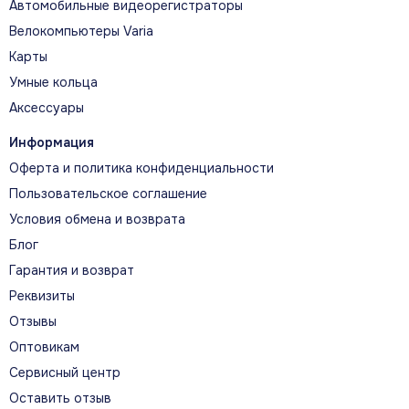
Автомобильные видеорегистраторы
Велокомпьютеры Varia
Карты
ГАЛЕРЕЯ
Умные кольца
Garmin Vivosmart 4 черный
Аксессуары
большой размер во всех деталях
Информация
Оферта и политика конфиденциальности
Нажмите на изображение, чтобы открыть
Пользовательское соглашение
его в полном размере.
Условия обмена и возврата
Блог
Гарантия и возврат
Реквизиты
Отзывы
Оптовикам
Сервисный центр
ХАРАКТЕРИСТИКИ
Оставить отзыв