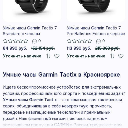
Умные часы Garmin Tactix 7
Умные часы Garmin Tactix 7
Standard с черным
Pro Ballistics Edition с черным
ремешком
нейлоновым ремешком
0
0
84 990 руб.
152 154 руб.
113 990 руб.
215 369 руб.
Уточнить наличие
Уточнить наличие
Умные часы Garmin Tactix в Красноярске
Ищете бескомпромиссное устройство для экстремальных
условий, профессионального спорта и повседневных задач?
Умные часы Garmin Tactix
— это флагманская тактическая
серия, объединяющая в себе невероятную прочность,
передовые навигационные технологии и премиальный
дизайн. Наш фирменный магазин, являясь надежным
поставщиком продукции GARMIN в России, предлагает вам