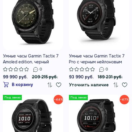
Умные часы Garmin Tactix 7
Умные часы Garmin Tactix 7
Amoled edition, черный
Pro с черным нейлоновым
нейлоновый ремешок
ремешком
0
0
99 990 руб.
209 215 руб.
93 990 руб.
189 231 руб.
В корзину
Уточнить наличие
−44%
−47%