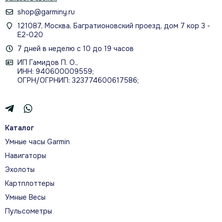
ЭНЕРГИИ BODY BATTERY
shop@garminy.ru
121087, Москва, Багратионовский проезд, дом 7 кор 3 -
Е2-020
7 дней в неделю с 10 до 19 часов
ИП Гамидов П. О.,
ПРОФИЛИ ДЛЯ ЙОГИ, ХОДЬБЫ,
ИНН: 940600009559;
ОГРН/ОГРНИП: 323774600617586;
КАРДИО И ДЫХАТЕЛЬНЫХ ПРАКТИК
Каталог
Умные часы Garmin
О МОДЕЛИ
Навигаторы
НЕ ТОЛЬКО СТИЛЬ
Эхолоты
Картплоттеры
Эти гибридные смарт-часы сочетают в себе
Умные Весы
традиционный внешний вид аналоговых часов с
Пульсометры
необходимыми интеллектуальными функциями,