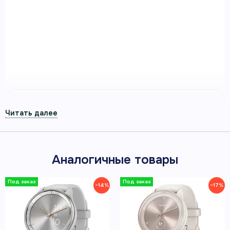
Умные часы Garmin Vivomove Sport черный, серый
безель, с силиконовым ремешком — смарт-часы
Garmin для здоровья, спорта и повседневной
активности.
Артикул 010-02566-00
КЛАССИЧЕСКИЙ АНАЛОГОВЫЙ
СТИЛЬ
Аналогичные товары
−14%
−17%
ДО 5 ДНЕЙ РАБОТЫ БЕЗ
ПОДЗАРЯДКИ