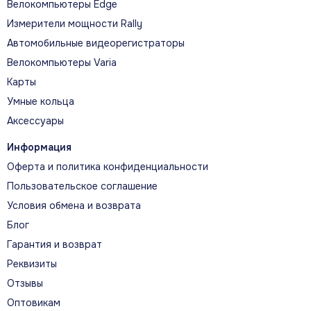
Велокомпьютеры Edge
необходимыми для активной жизни.
Измерители мощности Rally
Автомобильные видеорегистраторы
Велокомпьютеры Varia
Карты
ГЛАВНЫЕ ВОЗМОЖНОСТИ
Умные кольца
Возможности на каждый день
Аксессуары
Информация
УМНЫЕ УВЕДОМЛЕНИЯ
Оферта и политика конфиденциальности
Пользовательское соглашение
После сопряжения со смартфоном часы
показывают уведомления о сообщениях,
Условия обмена и возврата
письмах и других событиях.
Блог
Гарантия и возврат
Реквизиты
ФУНКЦИИ БЕЗОПАСНОСТИ И
Отзывы
ОТСЛЕЖИВАНИЯ
Оптовикам