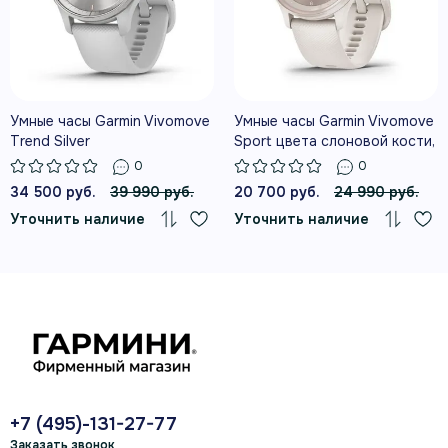
СКРЫТЫЙ СЕНСОРНЫЙ ДИСПЛЕЙ
Умные часы Garmin Vivomove
Умные часы Garmin Vivomove
ПОЯВЛЯЕТСЯ ПО КАСАНИЮ ИЛИ
Trend Silver
Sport цвета слоновой кости,
ЖЕСТУ
безель цвета персикового
0
0
золота, силиконовый
34 500 руб.
39 990 руб.
20 700 руб.
24 990 руб.
ремешок
Уточнить наличие
Уточнить наличие
СООБЩЕНИЯ, ВЫЗОВЫ И
НАПОМИНАНИЯ КАЛЕНДАРЯ НА
ЗАПЯСТЬЕ
+7 (495)-131-27-77
ШАГИ, СОН, СТРЕСС И УРОВЕНЬ
Заказать звонок