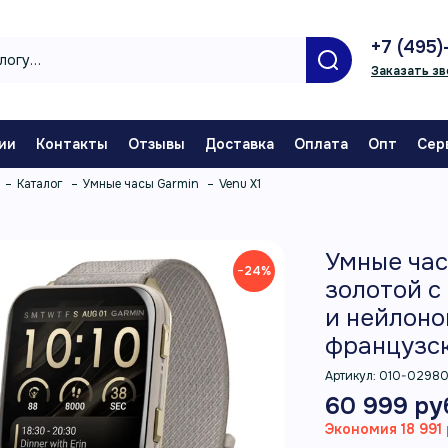
+7 (495)
Заказать зв
ии
Контакты
Отзывы
Доставка
Оплата
Опт
Сер
Каталог
Умные часы Garmin
Venu X1
Умные час
−24%
золотой с
и нейлон
французс
Артикул:
010-0298
60 999 ру
Экономия 18 991 