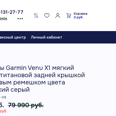
-131-27-77
Корзина
0 руб.
онок
висный центр
Личный кабинет
ы Garmin Venu X1 мягкий
 титановой задней крышкой
овым ремешком цвета
кий серый
0-09
б.
79 990 руб.
руб.