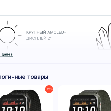
дневной активности.
л 010-02980-09
КРУПНЫЙ AMOLED-
ДИСПЛЕЙ 2″
ДО 8 ДНЕЙ РАБОТЫ В
логичные товары
РЕЖИМЕ СМАРТ-ЧАСОВ
−23%