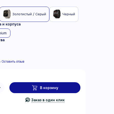
Золотистый / Серый
Черный
 и корпуса
nium
тва
Оставить отзыв
В корзину
Заказ в один клик