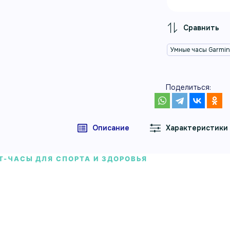
Умные часы Garmi
Поделиться:
Описание
Характеристики
Т-ЧАСЫ ДЛЯ СПОРТА И ЗДОРОВЬЯ
е часы Garmin Venu X1 мягкий золото
шкой и нейлоновым ремешком цвета 
 часы Garmin Venu X1 мягкий золотой с титановой зад
ком цвета французский серый — смарт-часы Garmin дл