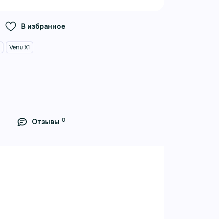
В избранное
n
Venu X1
0
Отзывы
й с титановой задней
французский серый
ней крышкой и нейлоновым
я здоровья, спорта и