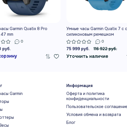
ОКЛАДЫВАЙТЕ
управления судном, спор
Й МАРШРУТ
НЫЕ ВОЗМОЖНОСТИ
асы Garmin Quatix 8 Pro
Умные часы Garmin Quatix 7 с 
можности для новых маршрутов
 47 mm
силиконовым ремешком
0
0
0 руб.
75 999 руб.
116 922 руб.
РСКАЯ КОНСТРУКЦИЯ
УПР
корзину
Уточнить наличие
СИС
метичные кнопки, металлическая защита
Встро
чика, титановый безель и устойчивое к
подде
апинам стекло рассчитаны на жизнь у
совме
рвала и водные активности.
г
Информация
часов
часы Garmin
Оферта и политика
отдел
конфиденциальности
и ауд
торы
Пользовательское соглашени
ты
Условия обмена и возврата
оттеры
Блог
ТРОЕННЫЙ ДИНАМИК И
СПЕ
Весы