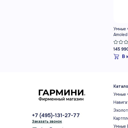
ПР
СВО
ГЛАВ
Умные ч
Воз
Amoled
145 99
МО
В 
Гер
дат
цар
шту
Катало
Умные 
Навига
Эхоло
+7 (495)-131-27-77
Картпл
Заказать звонок
ВС
Умные 