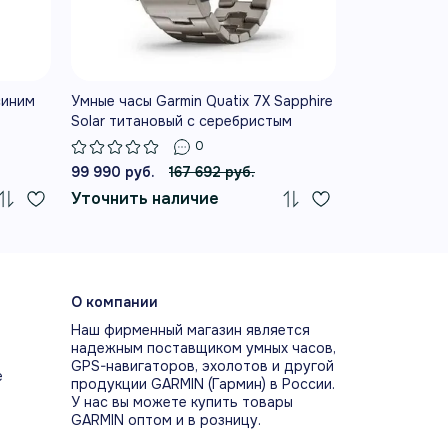
та и повседневной жизни.
синим
Умные часы Garmin Quatix 7X Sapphire
Умные часы G
Solar титановый с серебристым
титановый с
титановым браслетом
ремешком
0
99 990 руб.
167 692 руб.
75 990 руб.
АВЛЕНИЕ СУДОВЫМИ
В корз
Уточнить наличие
ТЕМАМИ
енные динамик и микрофон
рживают голосовое управление
стимым картплоттером, а приложения
О компании
 — дистанционную работу с
Наш фирменный магазин является
ьными автопилотами, моторами Force
надежным поставщиком умных часов,
иосистемами Fusion.
GPS-навигаторов, эхолотов и другой
е
продукции GARMIN (Гармин) в России.
У нас вы можете купить товары
GARMIN оптом и в розницу.
ЦИАЛЬНЫЕ МОРСКИЕ ФУНКЦИИ