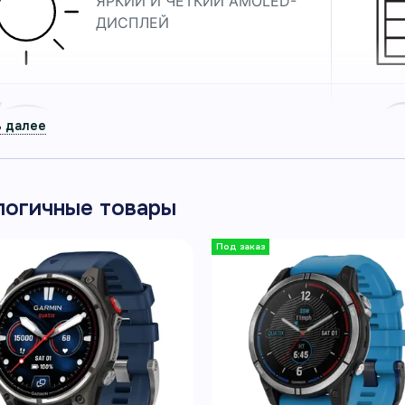
ЯРКИЙ И ЧЁТКИЙ AMOLED-
ДИСПЛЕЙ
КОРПУС ИЗ
ПЕРЕРАБОТАННОГО
ОКЕАНСКОГО ПЛАСТИКА
логичные товары
ВСТРОЕННЫЙ LED-ФОНАРЬ
С РЕГУЛИРОВКОЙ ЯРКОСТИ
Морские часы quatix 8 
ДЕЛИ
и встроенным LED-фонар