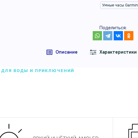
Умные часы Garmi
Поделиться:
Описание
Характеристики
 ДЛЯ ВОДЫ И ПРИКЛЮЧЕНИЙ
ые часы Garmin Quatix 8 Amoled 51 m
 часы Garmin Quatix 8 Amoled 51 mm — часы Garmin для
дневных задач.
л 010-02905-90