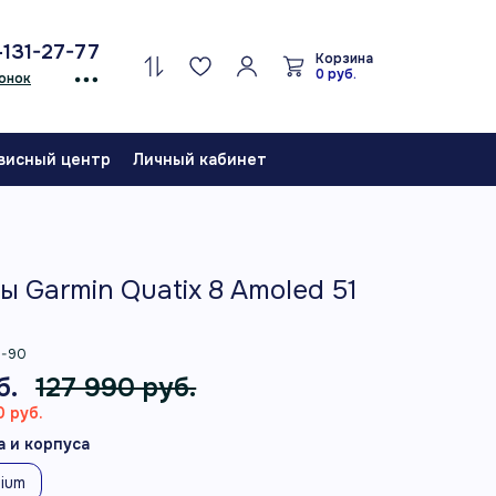
-131-27-77
Корзина
0 руб.
онок
висный центр
Личный кабинет
ы Garmin Quatix 8 Amoled 51
5-90
б.
127 990 руб.
 руб.
 и корпуса
nium