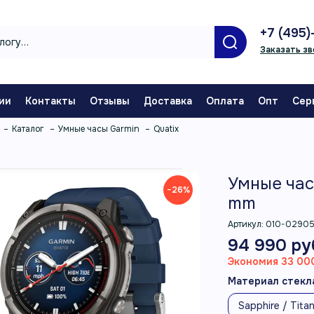
+7 (495)
Заказать зв
ии
Контакты
Отзывы
Доставка
Оплата
Опт
Сер
Каталог
Умные часы Garmin
Quatix
Умные час
−26%
mm
Артикул:
010-0290
94 990 ру
Экономия 33 000
Материал стекла
Sapphire / Tita