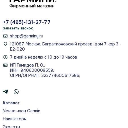
БОЛЕЕ 80 ВСТРОЕННЫХ
СПОРТИВНЫХ ПРОФИЛЕЙ
+7 (495)-131-27-77
Заказать звонок
shop@garminy.ru
121087, Москва, Багратионовский проезд, дом 7 кор 3 -
ВСТРОЕННЫЙ GPS ДЛЯ
Е2-020
ДИСТАНЦИИ, ВРЕМЕНИ И ТЕМПА
7 дней в неделю с 10 до 19 часов
ИП Гамидов П. О.,
ИНН: 940600009559;
ОГРН/ОГРНИП: 323774600617586;
О МОДЕЛИ
Каталог
ЧАСЫ, КОТОРЫЕ ПОМОГАЮТ
Умные часы Garmin
СТАТЬ ЛУЧШЕ В БЕГЕ
Навигаторы
Эхолоты
Простые в управлении GPS-часы Forerunner 70