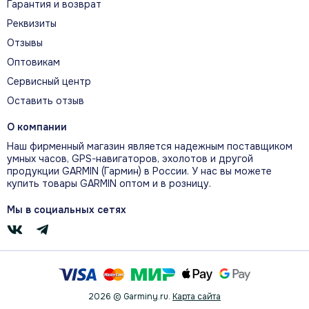
ЕЖЕДНЕВНЫЕ РЕКОМЕНДАЦИИ ПО
Гарантия и возврат
ТРЕНИРОВКАМ
Реквизиты
Ежедневные рекомендации адаптируются
Отзывы
после каждой пробежки с учётом текущей
Оптовикам
формы, восстановления и ближайших
Сервисный центр
стартов.
Оставить отзыв
О компании
АДАПТИВНЫЕ ПЛАНЫ ТРЕНИРОВОК
Наш фирменный магазин является надежным поставщиком
умных часов, GPS-навигаторов, эхолотов и другой
GARMIN COACH
продукции GARMIN (Гармин) в России. У нас вы можете
Планы Garmin Coach для бега, велоспорта,
купить товары GARMIN оптом и в розницу.
триатлона и силовой подготовки
Мы в социальных сетях
адаптируются к показателям формы и
восстановления.
СТАТУС ВСР
2026 © Garminy.ru.
Карта сайта