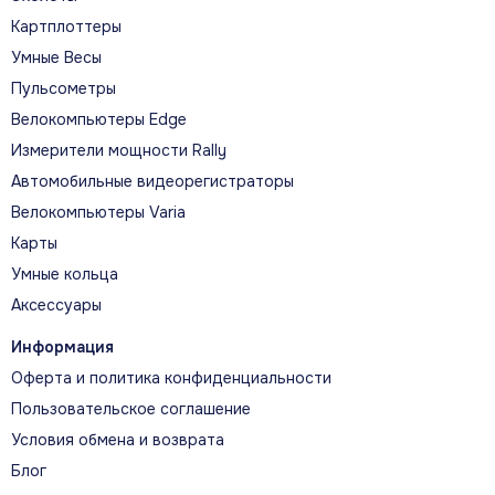
предлагают начинающим бегунам основные
Картплоттеры
показатели, рекомендации и планы для уверенного
Умные Весы
старта.
Пульсометры
Велокомпьютеры Edge
Измерители мощности Rally
Автомобильные видеорегистраторы
Велокомпьютеры Varia
ГЛАВНЫЕ ВОЗМОЖНОСТИ
Карты
Что помогает прогрессировать
Умные кольца
Аксессуары
ТЕМП, ДИСТАНЦИЯ И ПУЛЬС
Информация
GPS, пульсометр и беговые метрики
Оферта и политика конфиденциальности
помогают контролировать темп, дистанцию и
интенсивность прямо во время тренировки.
Пользовательское соглашение
Условия обмена и возврата
Блог