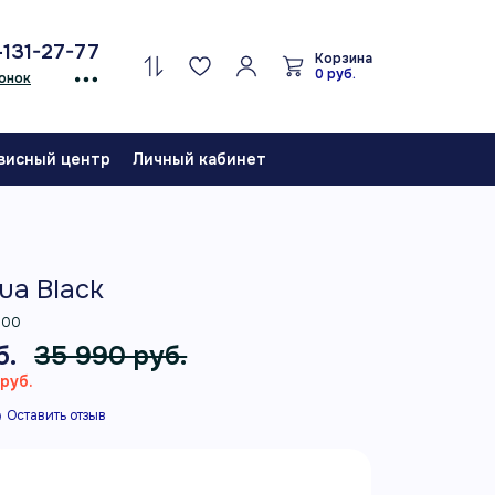
-131-27-77
Корзина
0 руб.
онок
висный центр
Личный кабинет
ua Black
000
б.
35 990 руб.
руб.
Оставить отзыв