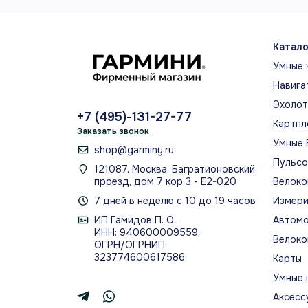
во
их 
со
Катало
тр
ил
Умные 
пл
Навига
Бл
Эхоло
сп
+7 (495)-131-27-77
вм
Картпл
Заказать звонок
32
Умные 
shop@garminy.ru
ау
Пульс
дл
121087, Москва, Багратионовский
проезд, дом 7 кор 3 - Е2-020
Велоко
пр
в 
7 дней в неделю с 10 до 19 часов
Измери
оф
ИП Гамидов П. О.,
Автомо
эт
ИНН: 940600009559;
Велоко
на
ОГРН/ОГРНИП:
323774600617586;
Карты
по
ва
Умные 
сп
Аксесс
ос