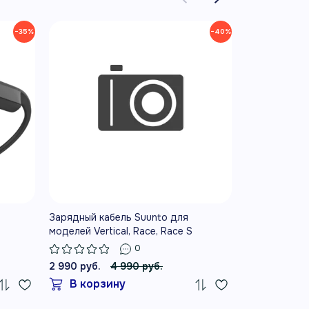
−35%
−40%
Зарядный кабель Suunto для
Зарядный ка
моделей Vertical, Race, Race S
моделей D5
0
2 990 руб.
4 990 руб.
2 990 руб.
В корзину
В корз