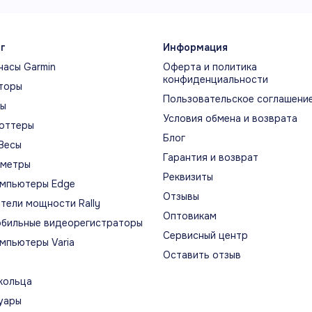
зьмите
с
бой на
г
енировку
Информация
и
часы Garmin
Оферта и политика
авание.
конфиденциальности
торы
агодаря
Пользовательское соглашени
ты
особности
Условия обмена и возврата
ещать
оттеры
Блог
 ГБ
Весы
диофайлов
Гарантия и возврат
ометры
я
Реквизиты
мпьютеры Edge
ослушивания
Отзывы
режиме
тели мощности Rally
лайн,
Оптовикам
бильные видеорегистраторы
и
Сервисный центр
мпьютеры Varia
ушники
Оставить отзыв
зволят
м
кольца
окойно
уары
тавить