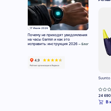
во
за
во
ви
сп
17 Июля 2026
по
Почему не приходят уведомления
на
на часы Garmin и как это
Su
исправить: инструкция 2026
—
Блог
Aq
от
ух
ко
зв
Св
Suunto 
их
св
см
по
24 690
Bl
В 
ил