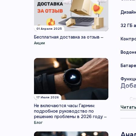
Дизайн
32 ГБ 
01 Апреля 2025
Бесплатная доставка за отзыв
—
Контр
Акции
Водоне
Батаре
Функц
Доба
17 Июля 2026
Сл
Не включаются часы Гармин:
лю
подробное руководство по
пе
решению проблемы в 2026 году
—
по
Блог
и
ау
Ана