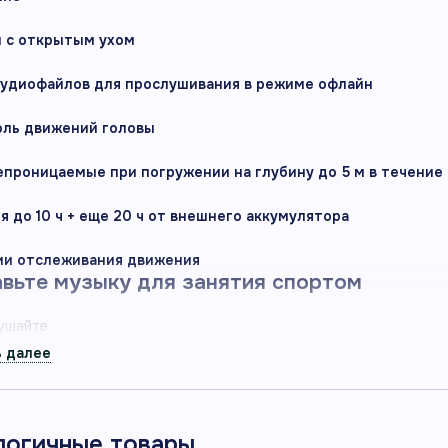
 с открытым ухом
аудиофайлов для прослушивания в режиме офлайн
оль движений головы
проницаемые при погружении на глубину до 5 м в течение 2 
я до 10 ч + еще 20 ч от внешнего аккумулятора
ии отслеживания движения
вьте музыку для занятия спортом
ушайте
бимые
сни,
дкасты
диокниги
логичные товары