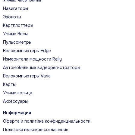
Навигаторы
Эхолоты
О МОДЕЛИ
Картплоттеры
Дорожные подсказки, сервисы
Умные Весы
Garmin Drive и обновления без
Пульсометры
компьютера
Велокомпьютеры Edge
Навигатор предупреждает о сложных
Измерители мощности Rally
поворотах, изменениях скорости, школьных
Автомобильные видеорегистраторы
зонах и экологических ограничениях. При
Велокомпьютеры Varia
подключении смартфона Garmin Drive
Карты
Умные кольца
передаёт трафик, погоду, цены на топливо и
Аксессуары
уведомления, а Wi‑Fi позволяет обновлять
карты и программное обеспечение без кабеля
Информация
к компьютеру.
Оферта и политика конфиденциальности
Пользовательское соглашение