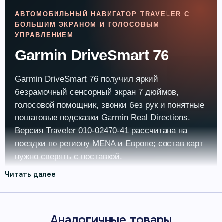
АВТОМОБИЛЬНЫЙ НАВИГАТОР TRAVELER С
БОЛЬШИМ ЭКРАНОМ И ГОЛОСОВЫМ
УПРАВЛЕНИЕМ
Garmin DriveSmart 76
Garmin DriveSmart 76 получил яркий
безрамочный сенсорный экран 7 дюймов,
голосовой помощник, звонки без рук и понятные
пошаговые подсказки Garmin Real Directions.
Версия Traveler 010‑02470‑41 рассчитана на
поездки по региону MENA и Европе; состав карт
нужно сверять с поставкой.
Артикул 010-02470-41 · номер Garmin 010-02470-41
Аналогичные товары