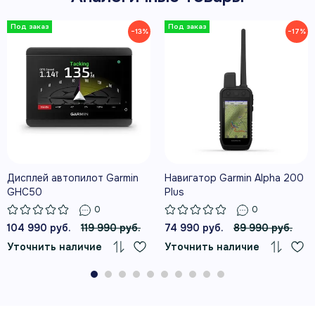
−13%
−17%
7″ WSVGA
сенсорный экран 1024 × 600 с тонкими рамками
Voice Assist
поиск адресов и запуск маршрута голосом
Дисплей автопилот Garmin
Навигатор Garmin Alpha 200
GHC50
Plus
0
0
104 990 руб.
119 990 руб.
74 990 руб.
89 990 руб.
Уточнить наличие
Уточнить наличие
Garmin Drive
трафик, погода, топливо и уведомления со смартфона