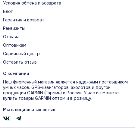
Условия обмена и возврата
КЛЮЧЕВЫЕ СЦЕНАРИИ
Блог
Гарантия и возврат
Главное в реальной
Реквизиты
эксплуатации
Отзывы
Оптовикам
Сервисный центр
Оставить отзыв
О компании
Наш фирменный магазин является надежным поставщиком
умных часов, GPS-навигаторов, эхолотов и другой
продукции GARMIN (Гармин) в России. У нас вы можете
купить товары GARMIN оптом и в розницу.
Мы в социальных сетях
Чёткий безрамочный экран
Яркий безрамочный сенсорный экран 7
дюймов с разрешением 1024 × 600