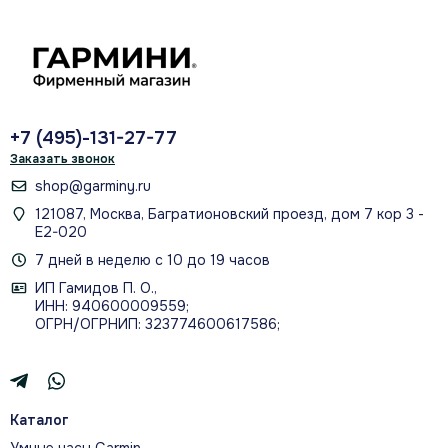
32 ГБ
встроенная память и слот microSD
+7 (495)-131-27-77
Заказать звонок
shop@garminy.ru
121087, Москва, Багратионовский проезд, дом 7 кор 3 -
Wi‑Fi + Bluetooth
Е2-020
обновления и звонки без рук
7 дней в неделю с 10 до 19 часов
ИП Гамидов П. О.,
ИНН: 940600009559;
ОГРН/ОГРНИП: 323774600617586;
До 1 часа
автономная работа; в автомобиле используется питание
Каталог
от сети
Умные часы Garmin