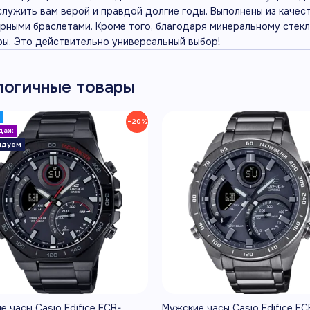
служить вам верой и правдой долгие годы. Выполнены из каче
рными браслетами. Кроме того, благодаря минеральному стекл
ры. Это действительно универсальный выбор!
логичные товары
−20%
е часы Casio Edifice ECB-
Мужские часы Casio Edifice EC