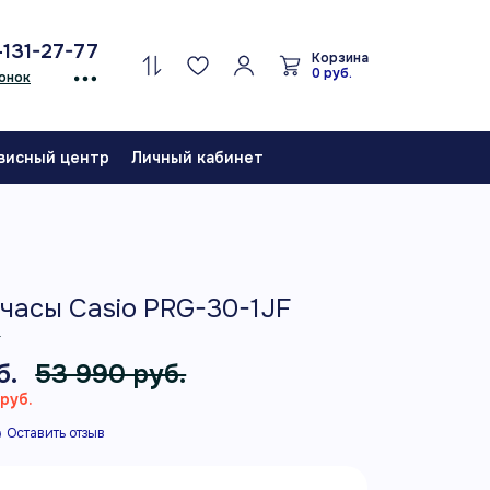
-131-27-77
Корзина
0 руб.
онок
висный центр
Личный кабинет
часы Casio PRG-30-1JF
F
б.
53 990 руб.
руб.
Оставить отзыв