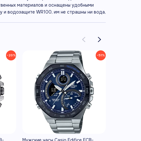
ственных материалов и оснащены удобными
у и водозащите WR100, им не страшны ни вода,
−20%
−51%
B-
Мужские часы Casio Edifice ECB-
Мужские часы